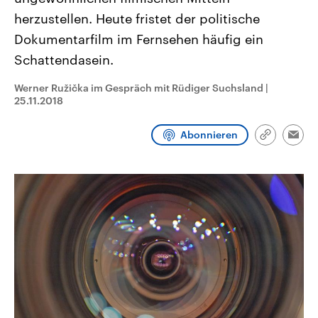
CDU, SPD und FDP regiert.-
aktuelle Weltgeschehen.
herzustellen. Heute fristet der politische
Umfragen, Prognosen,
Wahlprogramme, aktuelle Berichte
Dokumentarfilm im Fernsehen häufig ein
Sendungen
Programm
Podcasts
und Hintergründe zu den Parteien
und Kandidaten der anstehenden
Schattendasein.
Wahl.
Audio-Archiv
Werner Ružička im Gespräch mit Rüdiger Suchsland
|
25.11.2018
Abonnieren
Link
Emai
kopieren/te