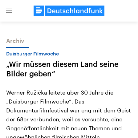
Close
menu
Archiv
Themen
Duisburger Filmwoche
„Wir müssen diesem Land seine
Bilder geben“
Werner Ružička leitete über 30 Jahre die
„Duisburger Filmwoche“. Das
Landtagswahl Sachsen-Anhalt
USA
Dokumentarfilmfestival war eng mit dem Geist
2026
Aktuelle Beiträge, Analys
Alle Informationen
Hintergründe
der 68er verbunden, weil es versuchte, eine
Sachsen-Anhalt wählt am 6.
Wirtschaftlich und militäri
September 2026 einen neuen
gehören die Vereinigten S
Gegenöffentlichkeit mit neuen Themen und
Landtag. Seit 2021 wird das
den mächtigsten Ländern 
ungewöhnlichen filmischen Mitteln
Bundesland von einer Koalition aus
mit großem Einfluss auf d