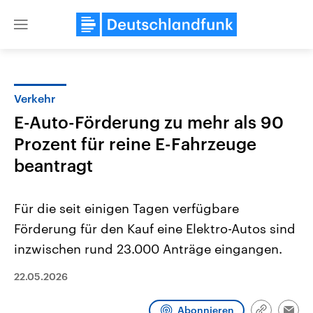
Close
menu
Verkehr
Themen
E-Auto-Förderung zu mehr als 90
Prozent für reine E-Fahrzeuge
beantragt
Für die seit einigen Tagen verfügbare
Förderung für den Kauf eine Elektro-Autos sind
Landtagswahl Sachsen-Anhalt
USA
inzwischen rund 23.000 Anträge eingangen.
2026
Aktuelle Beiträge, Analys
Alle Informationen
Hintergründe
22.05.2026
Sachsen-Anhalt wählt am 6.
Wirtschaftlich und militäri
September 2026 einen neuen
gehören die Vereinigten S
Landtag. Seit 2021 wird das
den mächtigsten Ländern 
Abonnieren
Bundesland von einer Koalition aus
mit großem Einfluss auf d