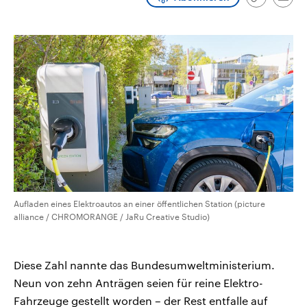
Link
Emai
CDU, SPD und FDP regiert.-
aktuelle Weltgeschehen.
kopieren/te
Umfragen, Prognosen,
Wahlprogramme, aktuelle Berichte
Sendungen
Programm
Podcasts
und Hintergründe zu den Parteien
und Kandidaten der anstehenden
Wahl.
Audio-Archiv
Aufladen eines Elektroautos an einer öffentlichen Station (picture
alliance / CHROMORANGE / JaRu Creative Studio)
Diese Zahl nannte das Bundesumweltministerium.
Neun von zehn Anträgen seien für reine Elektro-
Fahrzeuge gestellt worden – der Rest entfalle auf