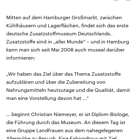
kopieren/te
CDU, SPD und FDP regiert.-
aktuelle Weltgeschehen.
Umfragen, Prognosen,
Wahlprogramme, aktuelle Berichte
Mitten auf dem Hamburger Großmarkt, zwischen
Sendungen
Programm
Podcasts
und Hintergründe zu den Parteien
und Kandidaten der anstehenden
Kühlhäusern und Lagerflächen, findet sich das erste
Wahl.
deutsche Zusatzstoffmuseum Deutschlands.
Audio-Archiv
Zusatzstoffe sind in „aller Munde“ – und in Hamburg
kann man sich seit Mai 2008 auch museal darüber
informieren:
„Wir haben das Ziel über das Thema Zusatzstoffe
aufzuklären und über die Zubereitung von
Nahrungsmitteln heutzutage und die Qualität, damit
man eine Vorstellung davon hat ...“
… beginnt Christian Niemeyer, er ist Diplom-Biologe,
die Führung durch das Museum. An diesem Tag ist
eine Gruppe Landfrauen aus dem nahegelegenen
Allermöhe zu Besuch. Eine Fahrradtour mit Ziel