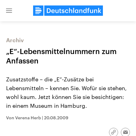
Close
menu
Archiv
Themen
„E“-Lebensmittelnummern zum
Anfassen
Zusatzstoffe – die „E“-Zusätze bei
Lebensmitteln – kennen Sie. Wofür sie stehen,
wohl kaum. Jetzt können Sie sie besichtigen:
in einem Museum in Hamburg.
Landtagswahl Sachsen-Anhalt
USA
2026
Aktuelle Beiträge, Analys
Alle Informationen
Hintergründe
Von Verena Herb
|
20.08.2009
Sachsen-Anhalt wählt am 6.
Wirtschaftlich und militäri
September 2026 einen neuen
gehören die Vereinigten S
Landtag. Seit 2021 wird das
den mächtigsten Ländern 
Link
Bundesland von einer Koalition aus
mit großem Einfluss auf d
Emai