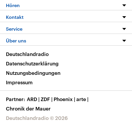
Programm
Hören
Alle Sendungen
Livestream
Kontakt
Die Nachrichten
Audios
Hörerservice
Service
Nachrichtenleicht
Podcasts
Social Media
FAQ
Über uns
Neue Beiträge auf dlf.de
Deutschlandfunk App
Newsletter
Deutschlandradio
Themen-Schwerpunkte
Nachrichten App
Deutschlandradio
Veranstaltungen
Presse
Frequenzen
Datenschutzerklärung
Musikliste
Ausbildung und Karriere
Nutzungsbedingungen
RSS
Transparenz
Impressum
Korrekturen
Barrierefreiheit
Partner
ARD
|
ZDF
|
Phoenix
|
arte
|
Chronik der Mauer
Deutschlandradio © 2026