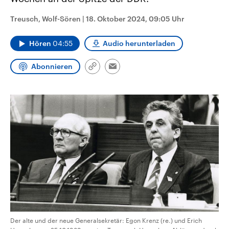
CDU, SPD und FDP regiert.-
aktuelle Weltgeschehen.
Umfragen, Prognosen,
Treusch, Wolf-Sören
|
18. Oktober 2024, 09:05 Uhr
Wahlprogramme, aktuelle Berichte
Sendungen
Programm
Podcasts
und Hintergründe zu den Parteien
und Kandidaten der anstehenden
Hören
04:55
Audio herunterladen
Wahl.
Audio-Archiv
Abonnieren
Link
Email
kopieren/teilen
Der alte und der neue Generalsekretär: Egon Krenz (re.) und Erich