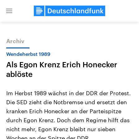
Close
menu
Archiv
Themen
Wendeherbst 1989
Als Egon Krenz Erich Honecker
ablöste
Im Herbst 1989 wächst in der DDR der Protest.
Die SED zieht die Notbremse und ersetzt den
Landtagswahl Sachsen-Anhalt
USA
kranken Erich Honecker an der Parteispitze
2026
Aktuelle Beiträge, Analys
Alle Informationen
Hintergründe
durch Egon Krenz. Doch dem Regime hilft das
Sachsen-Anhalt wählt am 6.
Wirtschaftlich und militäri
September 2026 einen neuen
gehören die Vereinigten S
nicht mehr, Egon Krenz bleibt nur sieben
Landtag. Seit 2021 wird das
den mächtigsten Ländern 
Wochen an der Spitze der DDR.
Bundesland von einer Koalition aus
mit großem Einfluss auf d