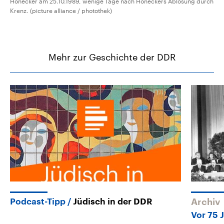
Honecker am 25.10.1989, wenige Tage nach Honeckers Ablösung durch
Krenz. (picture alliance / photothek)
Mehr zur Geschichte der DDR
Podcast-Tipp
Jüdisch in der DDR
Archiv
Vor 75 