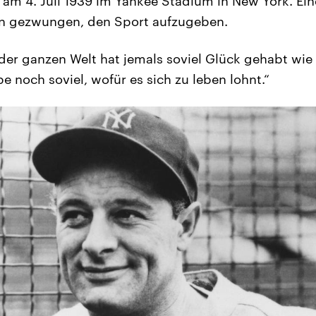
n, am 4. Juli 1939 im Yankee Stadium in New York. Ei
ihn gezwungen, den Sport aufzugeben.
er ganzen Welt hat jemals soviel Glück gehabt wie i
e noch soviel, wofür es sich zu leben lohnt.“