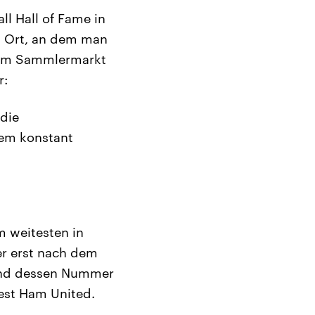
ll Hall of Fame in
n Ort, an dem man
 dem Sammlermarkt
r:
die
inem konstant
m weitesten in
er erst nach dem
i und dessen Nummer
est Ham United.