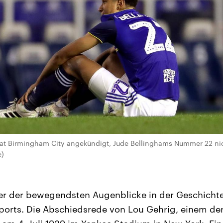
, hat Birmingham City angekündigt, Jude Bellinghams Nummer 22 ni
e)
ner der bewegendsten Augenblicke in der Geschicht
orts. Die Abschiedsrede von Lou Gehrig, einem der