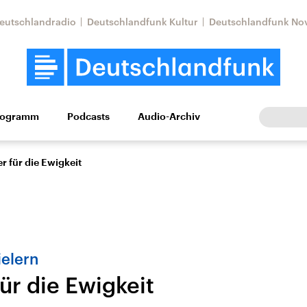
eutschlandradio
Deutschlandfunk Kultur
Deutschlandfunk No
rogramm
Podcasts
Audio-Archiv
Wirtschaft
Wissen
Kultur
Europa
Gesellschaf
 für die Ewigkeit
ielern
r die Ewigkeit
Nahostkonflikt
Iran
le Beiträge,
Aktuelle Lage und
Aktuelle Lage und