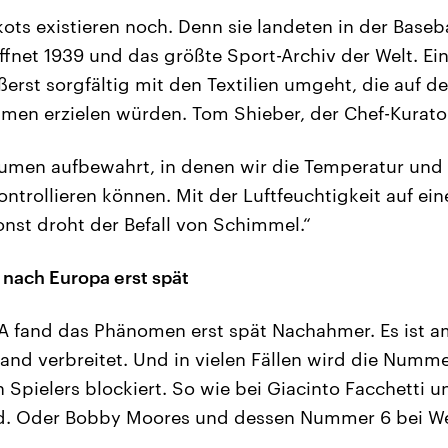
ikots existieren noch. Denn sie landeten in der Baseba
fnet 1939 und das größte Sport-Archiv der Welt. Ei
erst sorgfältig mit den Textilien umgeht, die auf
men erzielen würden. Tom Shieber, der Chef-Kurato
umen aufbewahrt, in denen wir die Temperatur und 
ontrollieren können. Mit der Luftfeuchtigkeit auf e
onst droht der Befall von Schimmel.“
 nach Europa erst spät
 fand das Phänomen erst spät Nachahmer. Es ist a
gland verbreitet. Und in vielen Fällen wird die Numm
n Spielers blockiert. So wie bei Giacinto Facchett
and. Oder Bobby Moores und dessen Nummer 6 bei W