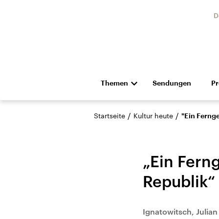
D
Themen
Sendungen
P
Die Nachrichten
Politik
/
/
Startseite
Kultur heute
"Ein Ferng
Hörspiel und Feature
Musik
„Ein Fern
Republik“
Landtagswahl Sachsen-
USA
Ignatowitsch, Julian
Anhalt 2026
Aktuel