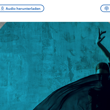
sen und
Hintergründe
Hintergründe
Der Überfall der
Der Iran – seit der
rgründe
Audio herunterladen
haftlich und
palästinensischen
Islamischen Revolu
risch gehören die
Terrororganisation
1979 auch Islamisc
igten Staaten zu
Hamas im Oktober 2023
Republik Iran – ist e
ächtigsten
auf Israel hat in der
von einem
n der Erde, mit
Region wieder die
Religionsführer auto
 Einfluss auf das
Gewalt entfacht. Israel
regierter Staat im 
le Weltgeschehen.
möchte die Hamas
Osten. Eine Feindsc
zerstören. Diese wird wie
zu Israel und zu de
die Hisbollah im Libanon
ist fest in der
vom Iran unterstützt.
Staatsideologie
verankert.