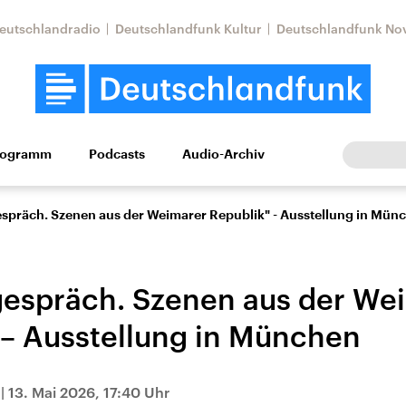
eutschlandradio
Deutschlandfunk Kultur
Deutschlandfunk No
rogramm
Podcasts
Audio-Archiv
Wirtschaft
Wissen
Kultur
Europa
Gesellschaf
espräch. Szenen aus der Weimarer Republik" - Ausstellung in Mün
gespräch. Szenen aus der We
 – Ausstellung in München
Nahostkonflikt
Iran
|
13. Mai 2026, 17:40 Uhr
le Beiträge,
Aktuelle Lage und
Aktuelle Lage und