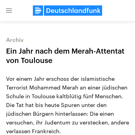
Close
menu
Archiv
Themen
Ein Jahr nach dem Merah-Attentat
von Toulouse
Vor einem Jahr erschoss der islamistische
Terrorist Mohammed Merah an einer jüdischen
Schule in Toulouse kaltblütig fünf Menschen.
Die Tat hat bis heute Spuren unter den
Landtagswahl Sachsen-Anhalt
USA
2026
Aktuelle Beiträge, Analys
jüdischen Bürgern hinterlassen: Die einen
Alle Informationen
Hintergründe
Sachsen-Anhalt wählt am 6.
Wirtschaftlich und militäri
versuchen, ihr Judentum zu verstecken, andere
September 2026 einen neuen
gehören die Vereinigten S
Landtag. Seit 2021 wird das
den mächtigsten Ländern 
verlassen Frankreich.
Bundesland von einer Koalition aus
mit großem Einfluss auf d