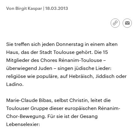
CDU, SPD und FDP regiert.-
aktuelle Weltgeschehen.
Von Birgit Kaspar
|
18.03.2013
Umfragen, Prognosen,
Wahlprogramme, aktuelle Berichte
Sendungen
Programm
Podcasts
und Hintergründe zu den Parteien
und Kandidaten der anstehenden
Link
Emai
Wahl.
kopieren/te
Audio-Archiv
Sie treffen sich jeden Donnerstag in einem alten
Haus, das der Stadt Toulouse gehört. Die 15
Mitglieder des Chores Rénanim-Toulouse –
überwiegend Juden – singen jüdische Lieder:
religiöse wie populäre, auf Hebräisch, Jiddisch oder
Ladino.
Marie-Claude Bibas, selbst Christin, leitet die
Toulouser Gruppe dieser europäischen Rénanim-
Chor-Bewegung. Für sie ist der Gesang
Lebenselexier: