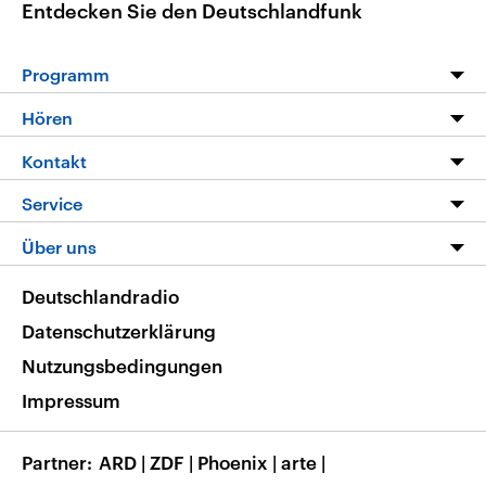
Entdecken Sie den Deutschlandfunk
Programm
Programm
Hören
Alle Sendungen
Livestream
Kontakt
Die Nachrichten
Audios
Hörerservice
Service
Nachrichtenleicht
Podcasts
Social Media
FAQ
Über uns
Neue Beiträge auf dlf.de
Deutschlandfunk App
Newsletter
Deutschlandradio
Themen-Schwerpunkte
Nachrichten App
Deutschlandradio
Veranstaltungen
Presse
Frequenzen
Datenschutzerklärung
Musikliste
Ausbildung und Karriere
Nutzungsbedingungen
RSS
Transparenz
Impressum
Korrekturen
Barrierefreiheit
Partner
ARD
|
ZDF
|
Phoenix
|
arte
|