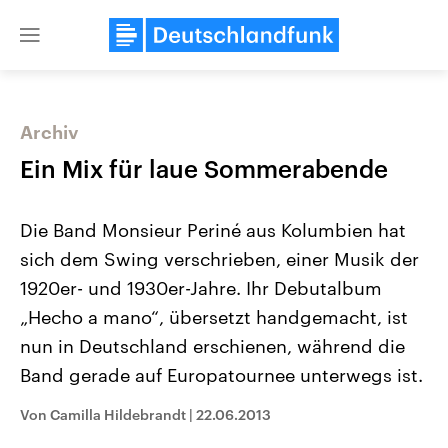
Close
menu
Archiv
Themen
Ein Mix für laue Sommerabende
Die Band Monsieur Periné aus Kolumbien hat
sich dem Swing verschrieben, einer Musik der
1920er- und 1930er-Jahre. Ihr Debutalbum
„Hecho a mano“, übersetzt handgemacht, ist
nun in Deutschland erschienen, während die
Landtagswahl Sachsen-Anhalt
USA
2026
Aktuelle Beiträge, Analys
Band gerade auf Europatournee unterwegs ist.
Alle Informationen
Hintergründe
Sachsen-Anhalt wählt am 6.
Wirtschaftlich und militäri
September 2026 einen neuen
gehören die Vereinigten S
Von Camilla Hildebrandt
|
22.06.2013
Landtag. Seit 2021 wird das
den mächtigsten Ländern 
Bundesland von einer Koalition aus
mit großem Einfluss auf d