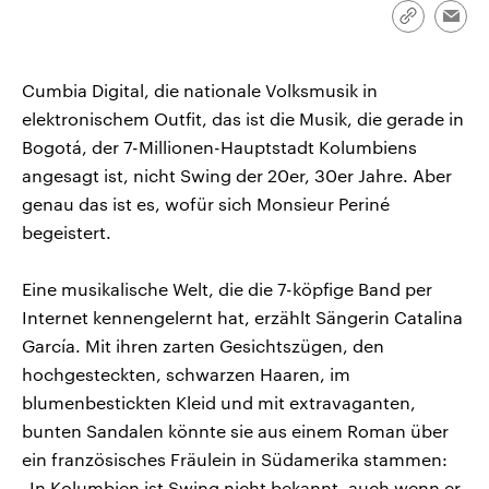
CDU, SPD und FDP regiert.-
aktuelle Weltgeschehen.
Link
Emai
Umfragen, Prognosen,
kopieren/te
Wahlprogramme, aktuelle Berichte
Sendungen
Programm
Podcasts
und Hintergründe zu den Parteien
und Kandidaten der anstehenden
Cumbia Digital, die nationale Volksmusik in
Wahl.
elektronischem Outfit, das ist die Musik, die gerade in
Audio-Archiv
Bogotá, der 7-Millionen-Hauptstadt Kolumbiens
angesagt ist, nicht Swing der 20er, 30er Jahre. Aber
genau das ist es, wofür sich Monsieur Periné
begeistert.
Eine musikalische Welt, die die 7-köpfige Band per
Internet kennengelernt hat, erzählt Sängerin Catalina
García. Mit ihren zarten Gesichtszügen, den
hochgesteckten, schwarzen Haaren, im
blumenbestickten Kleid und mit extravaganten,
bunten Sandalen könnte sie aus einem Roman über
ein französisches Fräulein in Südamerika stammen:
„In Kolumbien ist Swing nicht bekannt, auch wenn er