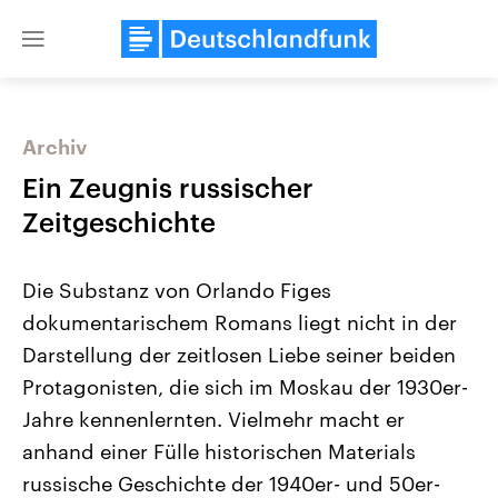
Close
menu
Archiv
Themen
Ein Zeugnis russischer
Zeitgeschichte
Die Substanz von Orlando Figes
dokumentarischem Romans liegt nicht in der
Darstellung der zeitlosen Liebe seiner beiden
Protagonisten, die sich im Moskau der 1930er-
Landtagswahl Sachsen-Anhalt
USA
2026
Aktuelle Beiträge, Analys
Jahre kennenlernten. Vielmehr macht er
Alle Informationen
Hintergründe
Sachsen-Anhalt wählt am 6.
Wirtschaftlich und militäri
anhand einer Fülle historischen Materials
September 2026 einen neuen
gehören die Vereinigten S
Landtag. Seit 2021 wird das
den mächtigsten Ländern 
russische Geschichte der 1940er- und 50er-
Bundesland von einer Koalition aus
mit großem Einfluss auf d