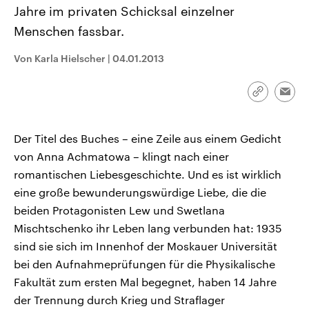
CDU, SPD und FDP regiert.-
aktuelle Weltgeschehen.
Jahre im privaten Schicksal einzelner
Umfragen, Prognosen,
Menschen fassbar.
Wahlprogramme, aktuelle Berichte
Sendungen
Programm
Podcasts
und Hintergründe zu den Parteien
und Kandidaten der anstehenden
Von Karla Hielscher
|
04.01.2013
Wahl.
Audio-Archiv
Link
Emai
kopieren/te
Der Titel des Buches – eine Zeile aus einem Gedicht
von Anna Achmatowa – klingt nach einer
romantischen Liebesgeschichte. Und es ist wirklich
eine große bewunderungswürdige Liebe, die die
beiden Protagonisten Lew und Swetlana
Mischtschenko ihr Leben lang verbunden hat: 1935
sind sie sich im Innenhof der Moskauer Universität
bei den Aufnahmeprüfungen für die Physikalische
Fakultät zum ersten Mal begegnet, haben 14 Jahre
der Trennung durch Krieg und Straflager