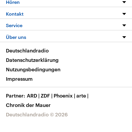
Hören
Alle Sendungen
Livestream
Kontakt
Die Nachrichten
Audios
Hörerservice
Service
Nachrichtenleicht
Podcasts
Social Media
FAQ
Über uns
Neue Beiträge auf dlf.de
Deutschlandfunk App
Newsletter
Deutschlandradio
Themen-Schwerpunkte
Nachrichten App
Deutschlandradio
Veranstaltungen
Presse
Frequenzen
Datenschutzerklärung
Musikliste
Ausbildung und Karriere
Nutzungsbedingungen
RSS
Transparenz
Impressum
Korrekturen
Barrierefreiheit
Partner
ARD
|
ZDF
|
Phoenix
|
arte
|
Chronik der Mauer
Deutschlandradio © 2026