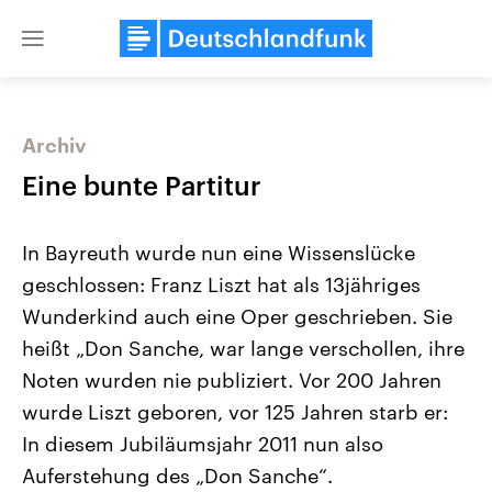
Close
menu
Archiv
Themen
Eine bunte Partitur
In Bayreuth wurde nun eine Wissenslücke
geschlossen: Franz Liszt hat als 13jähriges
Wunderkind auch eine Oper geschrieben. Sie
heißt „Don Sanche, war lange verschollen, ihre
Noten wurden nie publiziert. Vor 200 Jahren
Landtagswahl Sachsen-Anhalt
USA
2026
Aktuelle Beiträge, Analys
wurde Liszt geboren, vor 125 Jahren starb er:
Alle Informationen
Hintergründe
Sachsen-Anhalt wählt am 6.
Wirtschaftlich und militäri
In diesem Jubiläumsjahr 2011 nun also
September 2026 einen neuen
gehören die Vereinigten S
Landtag. Seit 2021 wird das
den mächtigsten Ländern 
Auferstehung des „Don Sanche“.
Bundesland von einer Koalition aus
mit großem Einfluss auf d