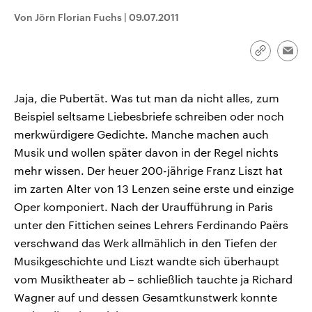
CDU, SPD und FDP regiert.-
aktuelle Weltgeschehen.
Von Jörn Florian Fuchs
|
09.07.2011
Umfragen, Prognosen,
Wahlprogramme, aktuelle Berichte
Sendungen
Programm
Podcasts
und Hintergründe zu den Parteien
und Kandidaten der anstehenden
Link
Emai
Wahl.
kopieren/te
Audio-Archiv
Jaja, die Pubertät. Was tut man da nicht alles, zum
Beispiel seltsame Liebesbriefe schreiben oder noch
merkwürdigere Gedichte. Manche machen auch
Musik und wollen später davon in der Regel nichts
mehr wissen. Der heuer 200-jährige Franz Liszt hat
im zarten Alter von 13 Lenzen seine erste und einzige
Oper komponiert. Nach der Uraufführung in Paris
unter den Fittichen seines Lehrers Ferdinando Paërs
verschwand das Werk allmählich in den Tiefen der
Musikgeschichte und Liszt wandte sich überhaupt
vom Musiktheater ab – schließlich tauchte ja Richard
Wagner auf und dessen Gesamtkunstwerk konnte