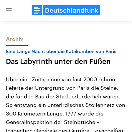
Close
menu
Archiv
Themen
Eine Lange Nacht über die Katakomben von Paris
Das Labyrinth unter den Füßen
Über eine Zeitspanne von fast 2000 Jahren
lieferte der Untergrund von Paris die Steine,
die für den Bau der Stadt erforderlich waren.
Landtagswahl Sachsen-Anhalt
USA
So entstand ein unterirdisches Stollennetz von
2026
Aktuelle Beiträge, Analys
Alle Informationen
300 Kilometern Länge. 1777 wurde die
Hintergründe
Sachsen-Anhalt wählt am 6.
Wirtschaftlich und militäri
Generalinspektion der Steinbrüche –
September 2026 einen neuen
gehören die Vereinigten S
Landtag. Seit 2021 wird das
den mächtigsten Ländern 
Inspection Générale des Carrière – geschaffen,
Bundesland von einer Koalition aus
mit großem Einfluss auf d