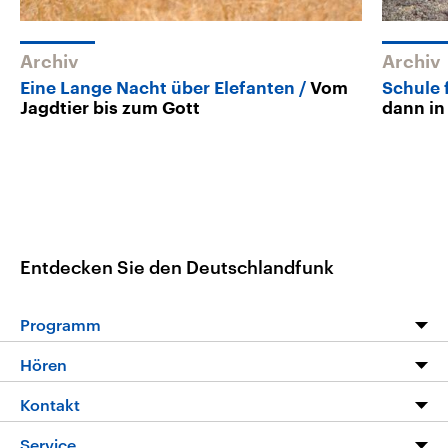
Archiv
Archiv
Eine Lange Nacht über Elefanten
Vom
Schule 
Jagdtier bis zum Gott
dann in
Entdecken Sie den Deutschlandfunk
Programm
Programm
Hören
Alle Sendungen
Livestream
Kontakt
Die Nachrichten
Audios
Hörerservice
Service