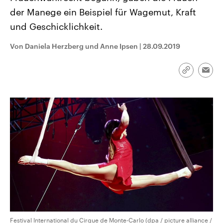
CDU, SPD und FDP regiert.-
aktuelle Weltgeschehen.
der Manege ein Beispiel für Wagemut, Kraft
Umfragen, Prognosen,
Wahlprogramme, aktuelle Berichte
und Geschicklichkeit.
Sendungen
Programm
Podcasts
und Hintergründe zu den Parteien
und Kandidaten der anstehenden
Wahl.
Von Daniela Herzberg und Anne Ipsen
|
28.09.2019
Audio-Archiv
Link
Emai
kopieren/te
Festival International du Cirque de Monte-Carlo (dpa / picture alliance /