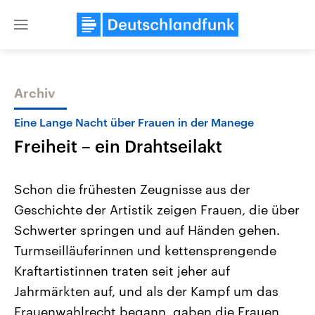
Close
menu
Archiv
Themen
Eine Lange Nacht über Frauen in der Manege
Freiheit – ein Drahtseilakt
Schon die frühesten Zeugnisse aus der
Geschichte der Artistik zeigen Frauen, die über
Schwerter springen und auf Händen gehen.
Landtagswahl Sachsen-Anhalt
USA
Turmseilläuferinnen und kettensprengende
2026
Aktuelle Beiträge, Analys
Alle Informationen
Kraftartistinnen traten seit jeher auf
Hintergründe
Sachsen-Anhalt wählt am 6.
Wirtschaftlich und militäri
Jahrmärkten auf, und als der Kampf um das
September 2026 einen neuen
gehören die Vereinigten S
Landtag. Seit 2021 wird das
den mächtigsten Ländern 
Frauenwahlrecht begann, gaben die Frauen
Bundesland von einer Koalition aus
mit großem Einfluss auf d