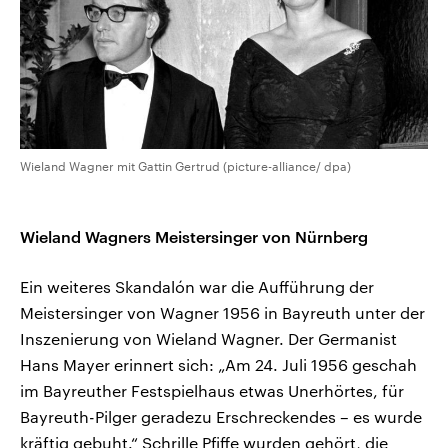
Wieland Wagner mit Gattin Gertrud (picture-alliance/ dpa)
Wieland Wagners Meistersinger von Nürnberg
Ein weiteres Skandalón war die Aufführung der
Meistersinger von Wagner 1956 in Bayreuth unter der
Inszenierung von Wieland Wagner. Der Germanist
Hans Mayer erinnert sich: „Am 24. Juli 1956 geschah
im Bayreuther Festspielhaus etwas Unerhörtes, für
Bayreuth-Pilger geradezu Erschreckendes – es wurde
kräftig gebuht.“ Schrille Pfiffe wurden gehört, die