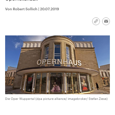
CDU, SPD und FDP regiert.-
aktuelle Weltgeschehen.
Umfragen, Prognosen,
Von Robert Sollich
|
20.07.2019
Wahlprogramme, aktuelle Berichte
Sendungen
Programm
Podcasts
und Hintergründe zu den Parteien
und Kandidaten der anstehenden
Link
Wahl.
Emai
kopieren/te
Audio-Archiv
Die Oper Wuppertal (dpa picture alliance/ imagebroker/ Stefan Ziese)