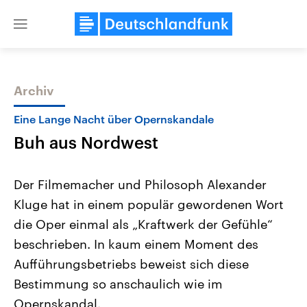
Close
menu
Archiv
Themen
Eine Lange Nacht über Opernskandale
Buh aus Nordwest
Der Filmemacher und Philosoph Alexander
Kluge hat in einem populär gewordenen Wort
die Oper einmal als „Kraftwerk der Gefühle“
Landtagswahl Sachsen-Anhalt
USA
beschrieben. In kaum einem Moment des
2026
Aktuelle Beiträge, Analys
Alle Informationen
Aufführungsbetriebs beweist sich diese
Hintergründe
Sachsen-Anhalt wählt am 6.
Wirtschaftlich und militäri
Bestimmung so anschaulich wie im
September 2026 einen neuen
gehören die Vereinigten S
Landtag. Seit 2021 wird das
den mächtigsten Ländern 
Opernskandal.
Bundesland von einer Koalition aus
mit großem Einfluss auf d