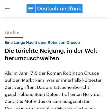
Close
menu
Archiv
Themen
Eine Lange Nacht über Robinson Crusoe
Die törichte Neigung, in der Welt
herumzuschweifen
Als im Jahr 1719 der Roman Robinson Crusoe
auf den Markt kam, war er innerhalb kürzester
Landtagswahl Sachsen-Anhalt
USA
Zeit vergriffen. Das als Tatsachenbericht
2026
Aktuelle Beiträge, Analys
Alle Informationen
Hintergründe
geschriebene Buch Defoes traf einen Nerv der
Sachsen-Anhalt wählt am 6.
Wirtschaftlich und militäri
September 2026 einen neuen
gehören die Vereinigten S
Zeit. Das Motiv des einsam ausgesetzten
Landtag. Seit 2021 wird das
den mächtigsten Ländern 
Crusoe wurde unzählige Male kopiert – und
Bundesland von einer Koalition aus
mit großem Einfluss auf d