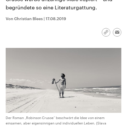
CDU, SPD und FDP regiert.-
aktuelle Weltgeschehen.
begründete so eine Literaturgattung.
Umfragen, Prognosen,
Wahlprogramme, aktuelle Berichte
Sendungen
Programm
Podcasts
und Hintergründe zu den Parteien
Von Christian Blees
|
17.08.2019
und Kandidaten der anstehenden
Wahl.
Audio-Archiv
Link
Emai
kopieren/te
Der Roman „Robinson Crusoe“ beschwört die Idee von einem
einsamen, aber eigensinnigen und individuellen Leben. (Slava