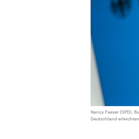
Nancy Faeser (SPD), Bu
Deutschland erleichtern