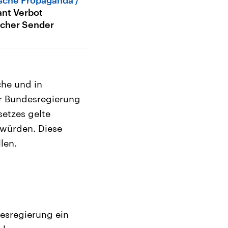
ant Verbot
scher Sender
che und in
er Bundesregierung
etzes gelte
 würden. Diese
len.
esregierung ein