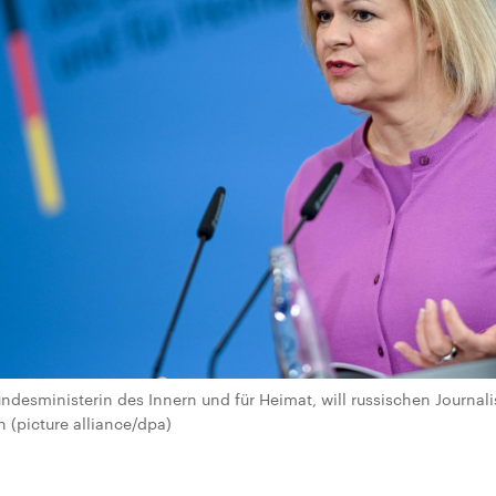
ndesministerin des Innern und für Heimat, will russischen Journali
 (picture alliance/dpa)