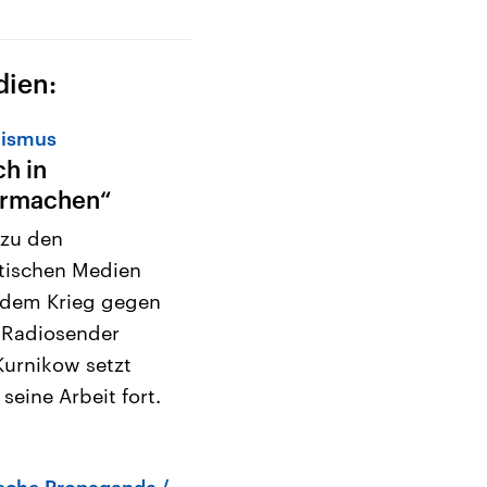
dien:
lismus
h in
ermachen“
zu den
tischen Medien
 dem Krieg gegen
 Radiosender
urnikow setzt
seine Arbeit fort.
sche Propaganda