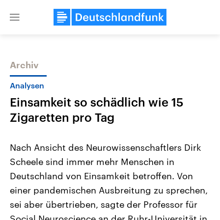
Close
menu
Archiv
Themen
Analysen
Einsamkeit so schädlich wie 15
Zigaretten pro Tag
Nach Ansicht des Neurowissenschaftlers Dirk
Scheele sind immer mehr Menschen in
Landtagswahl Sachsen-Anhalt
USA
Deutschland von Einsamkeit betroffen. Von
2026
Aktuelle Beiträge, Analys
Alle Informationen
Hintergründe
einer pandemischen Ausbreitung zu sprechen,
Sachsen-Anhalt wählt am 6.
Wirtschaftlich und militäri
September 2026 einen neuen
gehören die Vereinigten S
sei aber übertrieben, sagte der Professor für
Landtag. Seit 2021 wird das
den mächtigsten Ländern 
Social Neuroscience an der Ruhr-Universität in
Bundesland von einer Koalition aus
mit großem Einfluss auf d