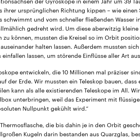
tionsachsen der Gyroskope in einem Jahr um 39 Tau
 ihrer ursprünglichen Richtung kippen – wie einen
s schwimmt und vom schneller fließenden Wasser in
llmählich gedreht wird. Um diese aberwitzig klein
zu können, mussten die Kreisel so im Orbit positio
e auseinander halten lassen. Außerdem mussten sich
 einfallen lassen, um störende Einflüsse aller Art au
skope entwickeln, die 10 Millionen mal präziser sin
uf der Erde. Wir mussten ein Teleskop bauen, dass 
en kann als alle existierenden Teleskope im All. Wir
hlbox unterbringen, weil das Experiment mit flüssig
oluten Nullpunkt gekühlt wird.“
 Thermosflasche, die bis dahin je in den Orbit gesc
allgroßen Kugeln darin bestanden aus Quarzglas, be