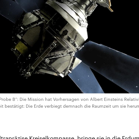
Probe B“: Die Mission hat Vorhersagen von Albert Einsteins Relativ
it bestätigt: Die Erde verbiegt demnach die Raumzeit um sie heru
trapräzise Kreiselkompasse, bringe sie in die Erdu