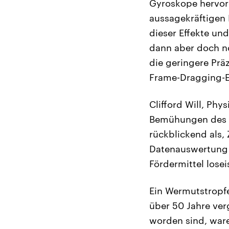
Gyroskope hervor
aussagekräftigen 
dieser Effekte un
dann aber doch no
die geringere Prä
Frame-Dragging-Ef
Clifford Will, Phy
Bemühungen des T
rückblickend als, 
Datenauswertung e
Fördermittel los
Ein Wermutstropfe
über 50 Jahre ver
worden sind, ware