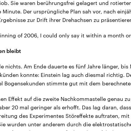
ob. Sie waren berührungsfrei gelagert und rotierte
inute. Der ursprüngliche Plan sah vor, nach einj
rgebnisse zur Drift ihrer Drehachsen zu präsentiere
nning of 2006, I could only say it within a month or
n bleibt
 nichts. Am Ende dauerte es fünf Jahre länger, bis M
erkünden konnte: Einstein lag auch diesmal richtig.
el Bogensekunden stimmte gut mit dem berechneten
esen Effekt auf die zweite Nachkommastelle genau 
aber 20 mal geringer als erhofft. Das lag daran, dass
eitung des Experimentes Störeffekte auftraten, mit
Sie wurden unter anderem durch die elektrostatisch