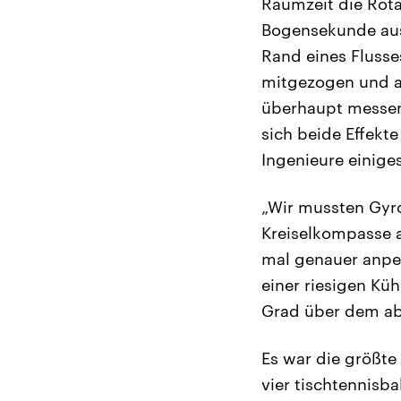
Raumzeit die Rota
Bogensekunde aus
Rand eines Flusse
mitgezogen und a
überhaupt messen 
sich beide Effekt
Ingenieure einiges
„Wir mussten Gyro
Kreiselkompasse a
mal genauer anpeil
einer riesigen Kü
Grad über dem abs
Es war die größte
vier tischtennisb