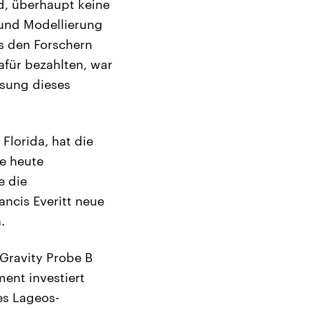
d, überhaupt keine
 und Modellierung
s den Forschern
afür bezahlten, war
ssung dieses
 Florida, hat die
e heute
e die
ncis Everitt neue
.
 Gravity Probe B
ent investiert
es Lageos-