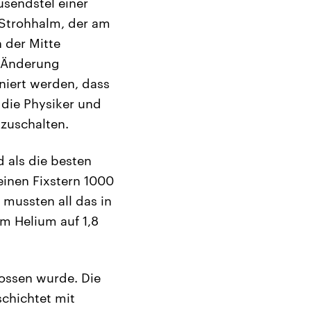
sendstel einer
 Strohhalm, der am
 der Mitte
e Änderung
niert werden, dass
 die Physiker und
szuschalten.
d als die besten
einen Fixstern 1000
 mussten all das in
em Helium auf 1,8
hossen wurde. Die
schichtet mit