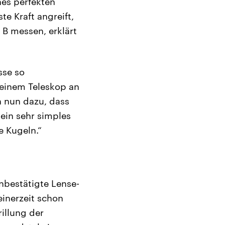
nes perfekten
te Kraft angreift,
 B messen, erklärt
sse so
t einem Teleskop an
en nun dazu, dass
 ein sehr simples
e Kugeln.“
nbestätigte Lense-
seinerzeit schon
illung der