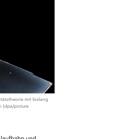
itätstheorie mit bislang
m (dpa/picture
mlaufbahn und