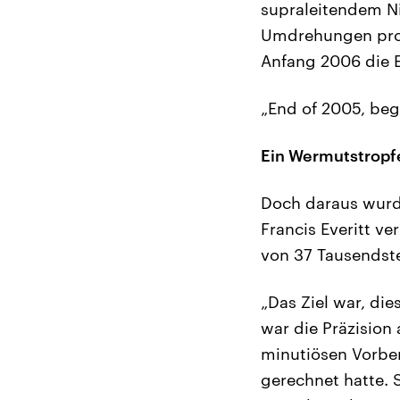
supraleitendem Ni
Umdrehungen pro M
Anfang 2006 die E
„End of 2005, begi
Ein Wermutstropfe
Doch daraus wurde
Francis Everitt v
von 37 Tausendst
„Das Ziel war, di
war die Präzision 
minutiösen Vorber
gerechnet hatte. 