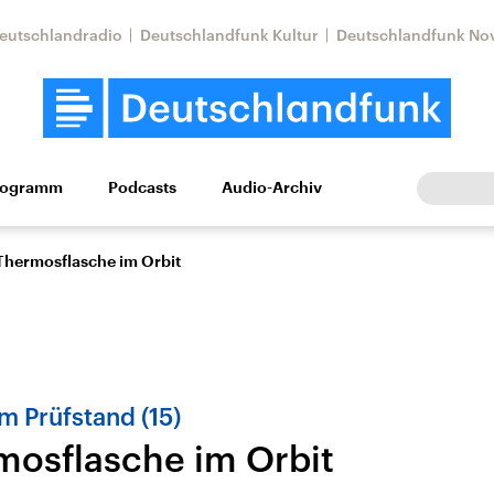
eutschlandradio
Deutschlandfunk Kultur
Deutschlandfunk No
rogramm
Podcasts
Audio-Archiv
Wirtschaft
Wissen
Kultur
Europa
Gesellschaf
Thermosflasche im Orbit
m Prüfstand (15)
mosflasche im Orbit
Nahostkonflikt
Iran
le Beiträge,
Aktuelle Lage und
Aktuelle Lage und