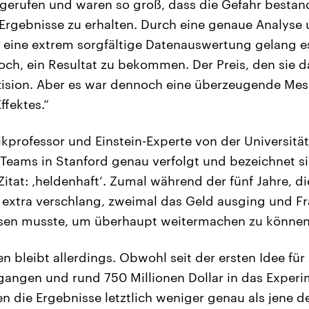
gerufen und waren so groß, dass die Gefahr bestan
Ergebnisse zu erhalten. Durch eine genaue Analyse
d eine extrem sorgfältige Datenauswertung gelang e
ch, ein Resultat zu bekommen. Der Preis, den sie d
zision. Aber es war dennoch eine überzeugende Me
fektes.“
sikprofessor und Einstein-Experte von der Universität
eams in Stanford genau verfolgt und bezeichnet si
Zitat: ‚heldenhaft‘. Zumal während der fünf Jahre, di
xtra verschlang, zweimal das Geld ausging und Fra
eisen musste, um überhaupt weitermachen zu können
n bleibt allerdings. Obwohl seit der ersten Idee für
gangen und rund 750 Millionen Dollar in das Experim
n die Ergebnisse letztlich weniger genau als jene d