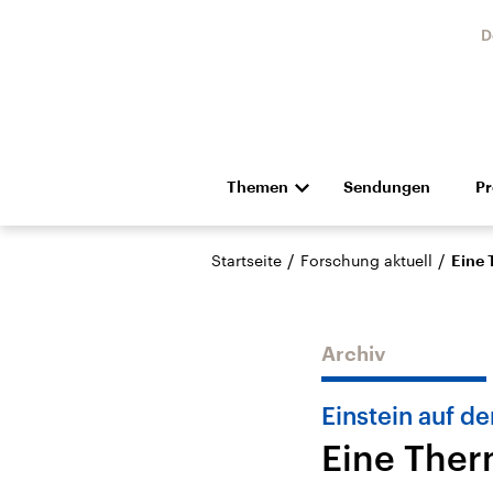
D
Themen
Sendungen
P
Die Nachrichten
Politik
/
/
Startseite
Forschung aktuell
Eine 
Hörspiel und Feature
Musik
Archiv
Einstein auf de
Eine Ther
Landtagswahl Sachsen-
USA
Anhalt 2026
Aktuel