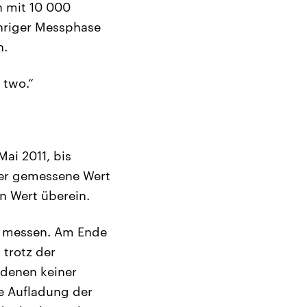
n mit 10 000
ähriger Messphase
n.
 two.“
ai 2011, bis
 Der gemessene Wert
 Wert überein.
zu messen. Am Ende
 trotz der
 denen keiner
e Aufladung der