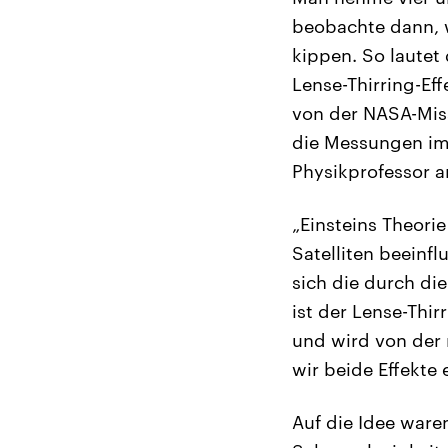
beobachte dann, w
kippen. So laute
Lense-Thirring-Eff
von der NASA-Miss
die Messungen im O
Physikprofessor a
„Einsteins Theori
Satelliten beeinfl
sich die durch d
ist der Lense-Thir
und wird von der 
wir beide Effekte
Auf die Idee ware