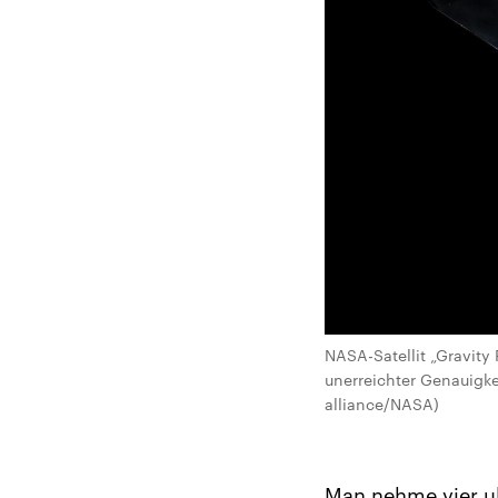
NASA-Satellit „Gravity 
unerreichter Genauigke
alliance/NASA)
Man nehme vier ul