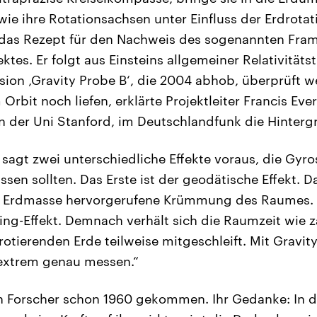
ie ihre Rotationsachsen unter Einfluss der Erdrotat
t das Rezept für den Nachweis des sogenannten Fra
ektes. Er folgt aus Einsteins allgemeiner Relativitäts
ion ‚Gravity Probe B‘, die 2004 abhob, überprüft w
rbit noch liefen, erklärte Projektleiter Francis Everi
n der Uni Stanford, im Deutschlandfunk die Hinterg
e sagt zwei unterschiedliche Effekte voraus, die Gy
ussen sollten. Das Erste ist der geodätische Effekt. D
ie Erdmasse hervorgerufene Krümmung des Raumes. D
ring-Effekt. Demnach verhält sich die Raumzeit wie z
rotierenden Erde teilweise mitgeschleift. Mit Gravit
 extrem genau messen.“
n Forscher schon 1960 gekommen. Ihr Gedanke: In d