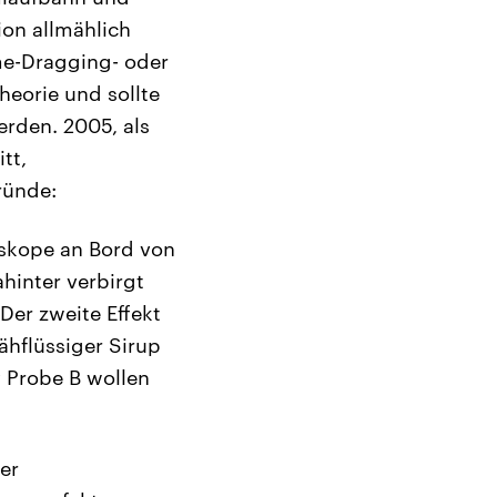
ion allmählich
me-Dragging- oder
theorie und sollte
erden. 2005, als
tt,
ründe:
roskope an Bord von
ahinter verbirgt
er zweite Effekt
ähflüssiger Sirup
y Probe B wollen
er