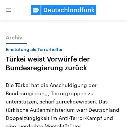
Close
menu
Archiv
Themen
Einstufung als Terrorhelfer
Türkei weist Vorwürfe der
Bundesregierung zurück
Die Türkei hat die Anschuldigung der
Bundesregierung, Terrorgruppen zu
Landtagswahl Sachsen-Anhalt
USA
unterstützen, scharf zurückgewiesen. Das
2026
Aktuelle Beiträge, Analys
Alle Informationen
Hintergründe
türkische Außenministerium warf Deutschland
Sachsen-Anhalt wählt am 6.
Wirtschaftlich und militäri
September 2026 einen neuen
gehören die Vereinigten S
Doppelzüngigkeit im Anti-Terror-Kampf und
Landtag. Seit 2021 wird das
den mächtigsten Ländern 
eine „verdrehte Mentalität“ vor.
Bundesland von einer Koalition aus
mit großem Einfluss auf d