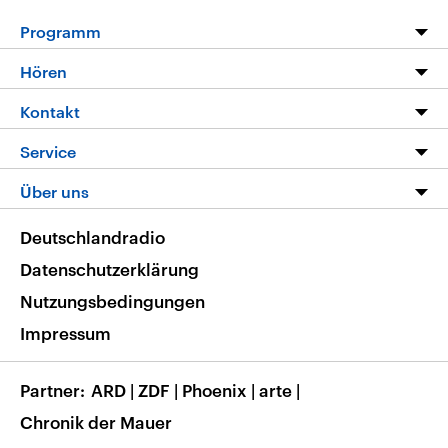
Programm
Programm
Hören
Alle Sendungen
Livestream
Kontakt
Die Nachrichten
Audios
Hörerservice
Service
Nachrichtenleicht
Podcasts
Social Media
FAQ
Über uns
Neue Beiträge auf dlf.de
Deutschlandfunk App
Newsletter
Deutschlandradio
Themen-Schwerpunkte
Nachrichten App
Deutschlandradio
Veranstaltungen
Presse
Frequenzen
Datenschutzerklärung
Musikliste
Ausbildung und Karriere
Nutzungsbedingungen
RSS
Transparenz
Impressum
Korrekturen
Barrierefreiheit
Partner
ARD
|
ZDF
|
Phoenix
|
arte
|
Chronik der Mauer