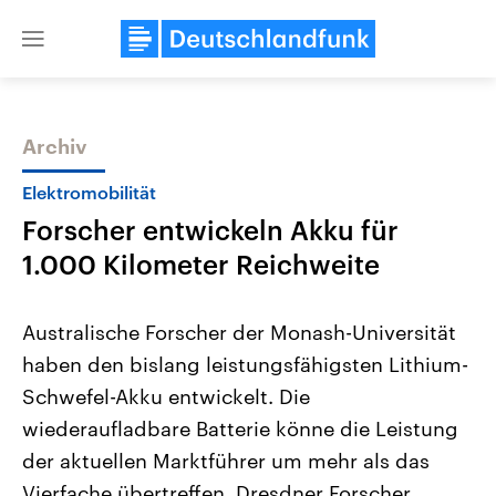
Close
menu
Archiv
Themen
Elektromobilität
Forscher entwickeln Akku für
1.000 Kilometer Reichweite
Australische Forscher der Monash-Universität
haben den bislang leistungsfähigsten Lithium-
Landtagswahl Sachsen-Anhalt
USA
Schwefel-Akku entwickelt. Die
2026
Aktuelle Beiträge, Analys
Alle Informationen
Hintergründe
wiederaufladbare Batterie könne die Leistung
Sachsen-Anhalt wählt am 6.
Wirtschaftlich und militäri
September 2026 einen neuen
gehören die Vereinigten S
der aktuellen Marktführer um mehr als das
Landtag. Seit 2021 wird das
den mächtigsten Ländern 
Vierfache übertreffen. Dresdner Forscher
Bundesland von einer Koalition aus
mit großem Einfluss auf d