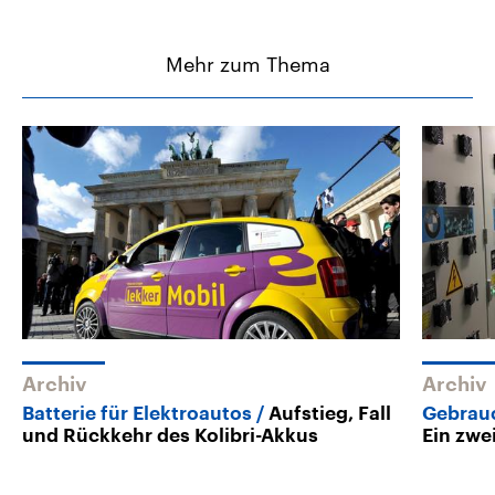
Mehr zum Thema
Archiv
Archiv
Batterie für Elektroautos
Aufstieg, Fall
Gebrauc
und Rückkehr des Kolibri-Akkus
Ein zwe