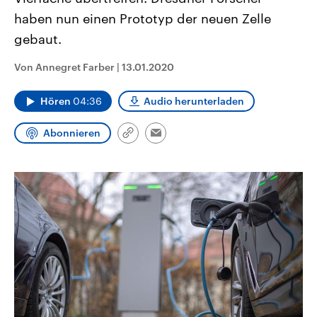
CDU, SPD und FDP regiert.-
aktuelle Weltgeschehen.
haben nun einen Prototyp der neuen Zelle
Umfragen, Prognosen,
Wahlprogramme, aktuelle Berichte
gebaut.
Sendungen
Programm
Podcasts
und Hintergründe zu den Parteien
und Kandidaten der anstehenden
Wahl.
Von Annegret Farber
|
13.01.2020
Audio-Archiv
Hören
04:36
Audio herunterladen
Abonnieren
Link
Email
kopieren/teilen