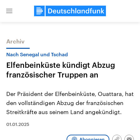
Close
menu
Archiv
Themen
Nach Senegal und Tschad
Elfenbeinküste kündigt Abzug
französischer Truppen an
Der Präsident der Elfenbeinküste, Ouattara, hat
den vollständigen Abzug der französischen
Landtagswahl Sachsen-Anhalt
USA
Streitkräfte aus seinem Land angekündigt.
2026
Aktuelle Beiträge, Analys
Alle Informationen
Hintergründe
Sachsen-Anhalt wählt am 6.
Wirtschaftlich und militäri
01.01.2025
September 2026 einen neuen
gehören die Vereinigten S
Landtag. Seit 2021 wird das
den mächtigsten Ländern 
Bundesland von einer Koalition aus
mit großem Einfluss auf d
Abonnieren