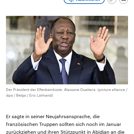
Link
Emai
CDU, SPD und FDP regiert.-
aktuelle Weltgeschehen.
kopieren/te
Umfragen, Prognosen,
Wahlprogramme, aktuelle Berichte
Sendungen
Programm
Podcasts
und Hintergründe zu den Parteien
und Kandidaten der anstehenden
Wahl.
Audio-Archiv
Der Präsident der Elfenbeinküste, Alassane Ouattara. (picture alliance /
dpa / Belga / Eric Lalmand)
Er sagte in seiner Neujahrsansprache, die
französischen Truppen sollten sich noch im Januar
zurückziehen und ihren Stützpunkt in Abidjan an die