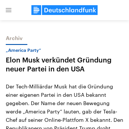
Close
menu
Archiv
Themen
„America Party“
Elon Musk verkündet Gründung
neuer Partei in den USA
Der Tech-Milliärdar Musk hat die Gründung
einer eigenen Partei in den USA bekannt
Landtagswahl Sachsen-Anhalt
USA
gegeben. Der Name der neuen Bewegung
2026
Aktuelle Beiträge, Analys
Alle Informationen
Hintergründe
werde „America Party“ lauten, gab der Tesla-
Sachsen-Anhalt wählt am 6.
Wirtschaftlich und militäri
September 2026 einen neuen
gehören die Vereinigten S
Chef auf seiner Online-Plattfom X bekannt. Den
Landtag. Seit 2021 wird das
den mächtigsten Ländern 
Republikanern von Präsident Trump droht
Bundesland von einer Koalition aus
mit großem Einfluss auf d