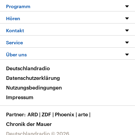
Programm
Programm
Hören
Alle Sendungen
Livestream
Kontakt
Die Nachrichten
Audios
Hörerservice
Service
Nachrichtenleicht
Podcasts
Social Media
FAQ
Über uns
Neue Beiträge auf dlf.de
Deutschlandfunk App
Newsletter
Deutschlandradio
Themen-Schwerpunkte
Nachrichten App
Deutschlandradio
Veranstaltungen
Presse
Frequenzen
Datenschutzerklärung
Musikliste
Ausbildung und Karriere
Nutzungsbedingungen
RSS
Transparenz
Impressum
Korrekturen
Barrierefreiheit
Partner
ARD
|
ZDF
|
Phoenix
|
arte
|
Chronik der Mauer
Deutschlandradio © 2026