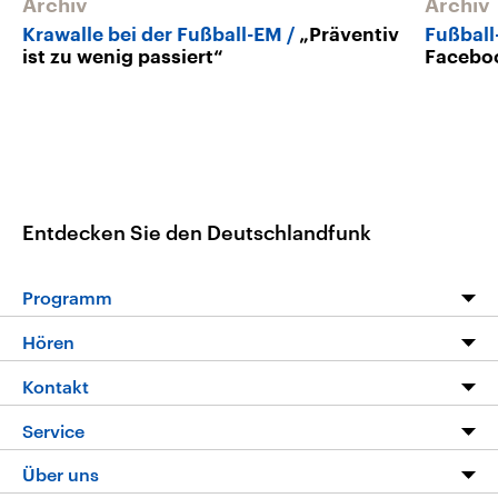
Archiv
Archiv
Krawalle bei der Fußball-EM
„Präventiv
Fußball
ist zu wenig passiert“
Faceboo
Entdecken Sie den Deutschlandfunk
Programm
Programm
Hören
Alle Sendungen
Livestream
Kontakt
Die Nachrichten
Audios
Hörerservice
Service
Nachrichtenleicht
Podcasts
Social Media
FAQ
Über uns
Neue Beiträge auf dlf.de
Deutschlandfunk App