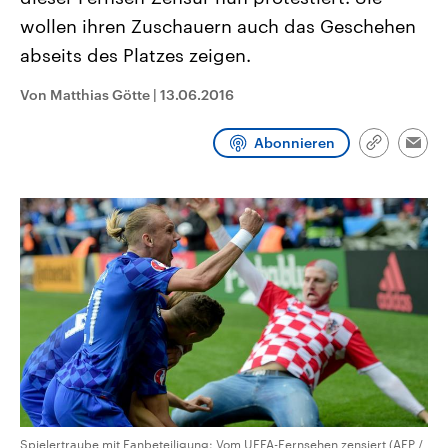
CDU, SPD und FDP regiert.-
aktuelle Weltgeschehen.
wollen ihren Zuschauern auch das Geschehen
Umfragen, Prognosen,
Wahlprogramme, aktuelle Berichte
abseits des Platzes zeigen.
Sendungen
Programm
Podcasts
und Hintergründe zu den Parteien
und Kandidaten der anstehenden
Wahl.
Von Matthias Götte
|
13.06.2016
Audio-Archiv
Abonnieren
Link
Emai
kopieren/te
Spielertraube mit Fanbeteiligung: Vom UEFA-Fernsehen zensiert (AFP /