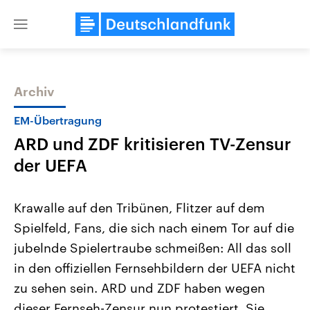
Close
menu
Archiv
Themen
EM-Übertragung
ARD und ZDF kritisieren TV-Zensur
der UEFA
Krawalle auf den Tribünen, Flitzer auf dem
Spielfeld, Fans, die sich nach einem Tor auf die
Landtagswahl Sachsen-Anhalt
USA
jubelnde Spielertraube schmeißen: All das soll
2026
Aktuelle Beiträge, Analys
Alle Informationen
Hintergründe
in den offiziellen Fernsehbildern der UEFA nicht
Sachsen-Anhalt wählt am 6.
Wirtschaftlich und militäri
September 2026 einen neuen
gehören die Vereinigten S
zu sehen sein. ARD und ZDF haben wegen
Landtag. Seit 2021 wird das
den mächtigsten Ländern 
dieser Fernseh-Zensur nun protestiert. Sie
Bundesland von einer Koalition aus
mit großem Einfluss auf d