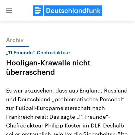
Close
menu
Archiv
Themen
„11 Freunde“-Chefredakteur
Hooligan-Krawalle nicht
überraschend
Es war abzusehen, dass aus England, Russland
und Deutschland „problematisches Personal“
Landtagswahl Sachsen-Anhalt
USA
zur Fußball-Europameisterschaft nach
2026
Aktuelle Beiträge, Analys
Alle Informationen
Hintergründe
Frankreich reist: Das sagte „11 Freunde“-
Sachsen-Anhalt wählt am 6.
Wirtschaftlich und militäri
September 2026 einen neuen
gehören die Vereinigten S
Chefredakteur Philipp Köster im DLF. Deshalb
Landtag. Seit 2021 wird das
den mächtigsten Ländern 
sei es erstaunlich, wie lax die Sicherheitskräfte
Bundesland von einer Koalition aus
mit großem Einfluss auf d