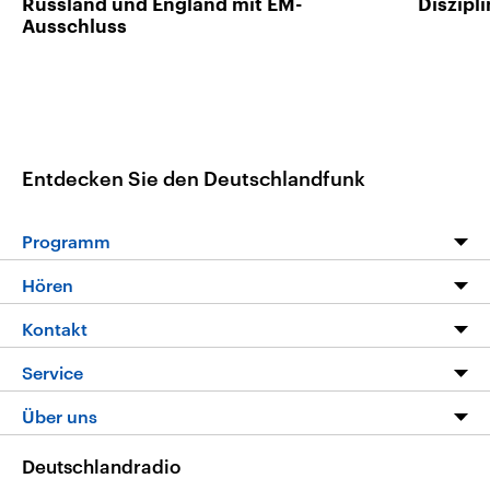
Russland und England mit EM-
Diszipl
Ausschluss
Entdecken Sie den Deutschlandfunk
Programm
Programm
Hören
Alle Sendungen
Livestream
Kontakt
Die Nachrichten
Audios
Hörerservice
Service
Nachrichtenleicht
Podcasts
Social Media
FAQ
Über uns
Neue Beiträge auf dlf.de
Deutschlandfunk App
Newsletter
Deutschlandradio
Themen-Schwerpunkte
Nachrichten App
Deutschlandradio
Veranstaltungen
Presse