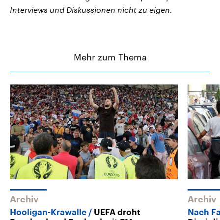
Interviews und Diskussionen nicht zu eigen.
Mehr zum Thema
Archiv
Archiv
Hooligan-Krawalle
UEFA droht
Nach Fa