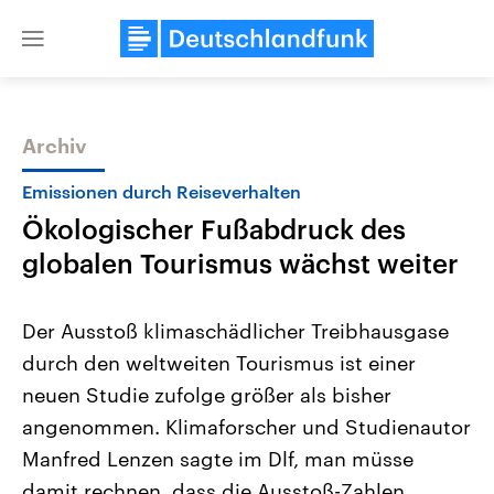
Close
menu
Archiv
Themen
Emissionen durch Reiseverhalten
Ökologischer Fußabdruck des
globalen Tourismus wächst weiter
Der Ausstoß klimaschädlicher Treibhausgase
durch den weltweiten Tourismus ist einer
Landtagswahl Sachsen-Anhalt
USA
neuen Studie zufolge größer als bisher
2026
Aktuelle Beiträge, Analys
Alle Informationen
Hintergründe
angenommen. Klimaforscher und Studienautor
Sachsen-Anhalt wählt am 6.
Wirtschaftlich und militäri
September 2026 einen neuen
gehören die Vereinigten S
Manfred Lenzen sagte im Dlf, man müsse
Landtag. Seit 2021 wird das
den mächtigsten Ländern 
damit rechnen, dass die Ausstoß-Zahlen
Bundesland von einer Koalition aus
mit großem Einfluss auf d