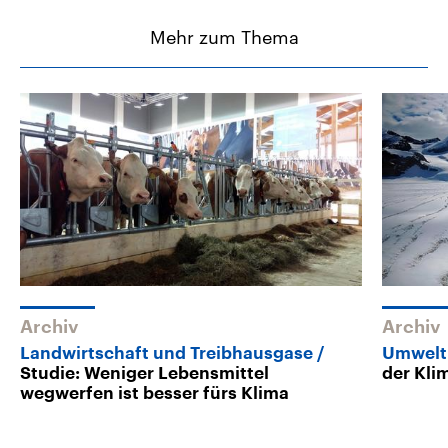
Mehr zum Thema
Archiv
Archiv
Landwirtschaft und Treibhausgase
Umwelt
Studie: Weniger Lebensmittel
der Kl
wegwerfen ist besser fürs Klima