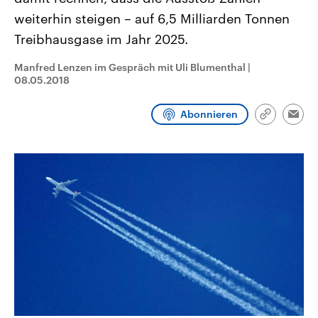
CDU, SPD und FDP regiert.-
aktuelle Weltgeschehen.
weiterhin steigen – auf 6,5 Milliarden Tonnen
Umfragen, Prognosen,
Wahlprogramme, aktuelle Berichte
Treibhausgase im Jahr 2025.
Sendungen
Programm
Podcasts
und Hintergründe zu den Parteien
und Kandidaten der anstehenden
Wahl.
Manfred Lenzen im Gespräch mit Uli Blumenthal
|
Audio-Archiv
08.05.2018
Abonnieren
Link
Emai
kopieren/te