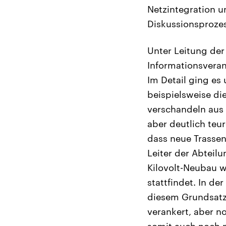
Netzintegration u
Diskussionsprozess
Unter Leitung de
Informationsvera
Im Detail ging es
beispielsweise d
verschandeln aus S
aber deutlich teu
dass neue Trassen 
Leiter der Abteil
Kilovolt-Neubau w
stattfindet. In d
diesem Grundsatz
verankert, aber n