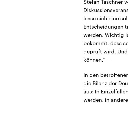
Stefan Taschner 
Diskussionsveran
lasse sich eine s
Entscheidungen tr
werden. Wichtig is
bekommt, dass se
geprüft wird. Und
können.“
In den betroffene
die Bilanz der De
aus: In Einzelfäl
werden, in ander