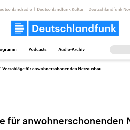
eutschlandradio
Deutschlandfunk Kultur
Deutschlandfunk No
rogramm
Podcasts
Audio-Archiv
Wirtschaft
Wissen
Kultur
Europa
Gesellschaf
/
Vorschläge für anwohnerschonenden Netzausbau
ge für anwohnerschonenden 
Nahostkonflikt
Iran
le Beiträge,
Aktuelle Lage und
Aktuelle Lage und