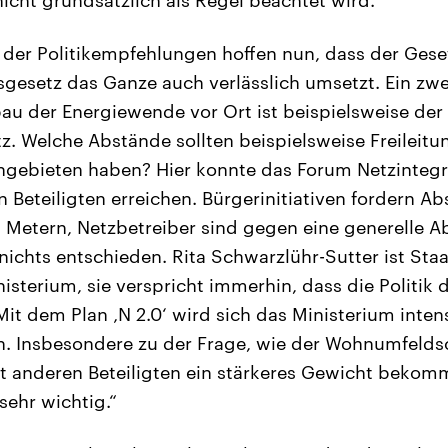
icht grundsätzlich als Regel beachtet wird.“
 der Politikempfehlungen hoffen nun, dass der Ges
sgesetz das Ganze auch verlässlich umsetzt. Ein zwe
u der Energiewende vor Ort ist beispielsweise der
 Welche Abstände sollten beispielsweise Freileitu
ngebieten haben? Hier konnte das Forum Netzintegr
n Beteiligten erreichen. Bürgerinitiativen fordern A
Metern, Netzbetreiber sind gegen eine generelle A
 nichts entschieden. Rita Schwarzlühr-Sutter ist Sta
terium, sie verspricht immerhin, dass die Politik
Mit dem Plan ‚N 2.0‘ wird sich das Ministerium inten
. Insbesondere zu der Frage, wie der Wohnumfeldsc
 anderen Beteiligten ein stärkeres Gewicht bekom
 sehr wichtig.“