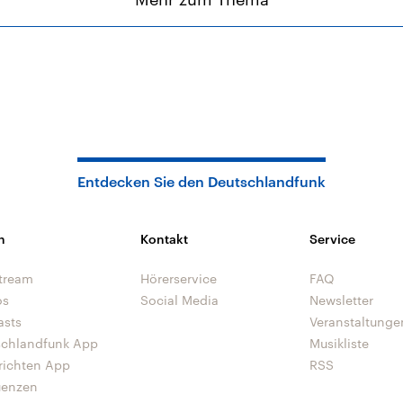
Entdecken Sie den Deutschlandfunk
n
Kontakt
Service
tream
Hörerservice
FAQ
os
Social Media
Newsletter
asts
Veranstaltunge
schlandfunk App
Musikliste
richten App
RSS
uenzen