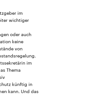
etzgeber im
iter wichtiger
ngen oder auch
ation keine
bstände von
bstandsregelung.
atssekretärin im
 das Thema
siv
hutz künftig in
men kann. Und das