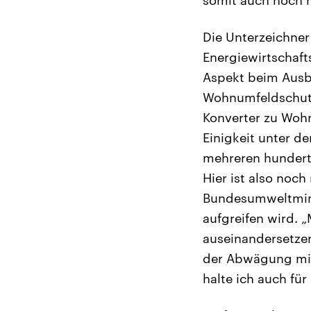
somit auch noch n
Die Unterzeichner
Energiewirtschaft
Aspekt beim Ausba
Wohnumfeldschutz.
Konverter zu Woh
Einigkeit unter de
mehreren hundert 
Hier ist also noch
Bundesumweltminis
aufgreifen wird. „
auseinandersetzen
der Abwägung mit
halte ich auch für