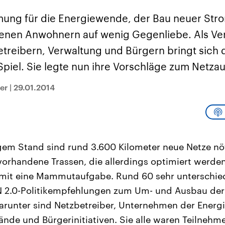
sen und
Hintergründe
Hintergründe
Der Überfall der
Der Iran – seit der
rgründe
mmung für die Energiewende, der Bau neuer St
haftlich und
palästinensischen
Islamischen Revolu
risch gehören die
Terrororganisation
1979 auch Islamisc
ffenen Anwohnern auf wenig Gegenliebe. Als Ver
igten Staaten zu
Hamas im Oktober 2023
Republik Iran – ist e
ächtigsten
auf Israel hat in der
von einem
treibern, Verwaltung und Bürgern bringt sich 
n der Erde, mit
Region wieder die
Religionsführer auto
 Einfluss auf das
Gewalt entfacht. Israel
regierter Staat im 
Spiel. Sie legte nun ihre Vorschläge zum Netza
le Weltgeschehen.
möchte die Hamas
Osten. Eine Feindsc
zerstören. Diese wird wie
zu Israel und zu de
die Hisbollah im Libanon
ist fest in der
er
|
29.01.2014
vom Iran unterstützt.
Staatsideologie
verankert.
em Stand sind rund 3.600 Kilometer neue Netze n
vorhandene Trassen, die allerdings optimiert werde
omit eine Mammutaufgabe. Rund 60 sehr unterschied
N 2.0-Politikempfehlungen zum Um- und Ausbau der
arunter sind Netzbetreiber, Unternehmen der Energi
de und Bürgerinitiativen. Sie alle waren Teilnehm