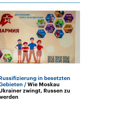
Russifizierung in besetzten
Archiv
Gebieten
Wie Moskau
Krieg in der U
Ukrainer zwingt, Russen zu
Putin wegen K
werden
vor Gericht l