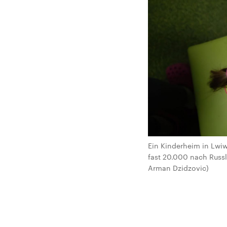
Ein Kinderheim in Lwiw
fast 20.000 nach Russ
Arman Dzidzovic)