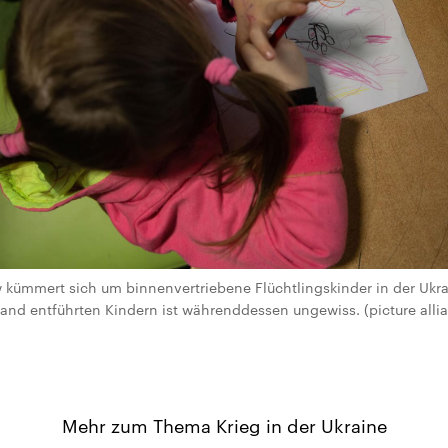
 kümmert sich um binnenvertriebene Flüchtlingskinder in der Ukra
land entführten Kindern ist währenddessen ungewiss. (picture al
Mehr zum Thema Krieg in der Ukraine