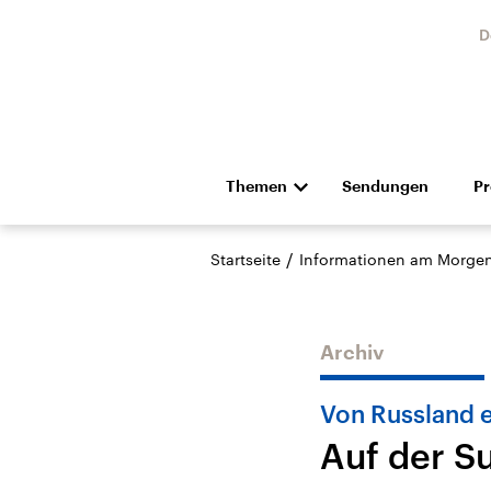
D
Themen
Sendungen
P
Die Nachrichten
Politik
/
Startseite
Informationen am Morge
Hörspiel und Feature
Musik
Archiv
Von Russland e
Auf der S
Landtagswahl Sachsen-
USA
Anhalt 2026
Aktuel