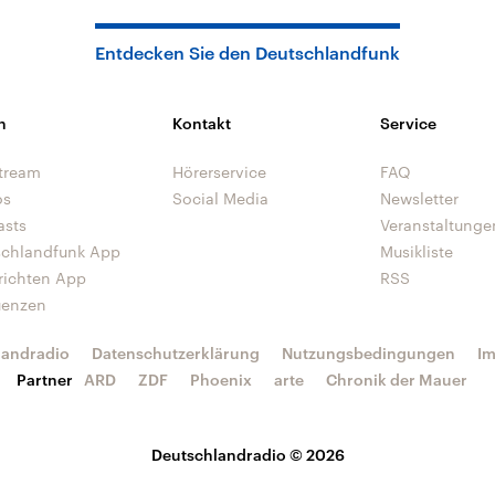
Entdecken Sie den Deutschlandfunk
n
Kontakt
Service
tream
Hörerservice
FAQ
os
Social Media
Newsletter
asts
Veranstaltunge
schlandfunk App
Musikliste
richten App
RSS
uenzen
landradio
Datenschutzerklärung
Nutzungsbedingungen
I
Partner
ARD
ZDF
Phoenix
arte
Chronik der Mauer
Deutschlandradio © 2026