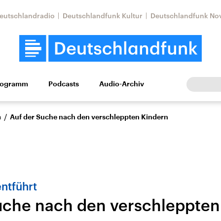
eutschlandradio
Deutschlandfunk Kultur
Deutschlandfunk No
rogramm
Podcasts
Audio-Archiv
Wirtschaft
Wissen
Kultur
Europa
Gesellschaf
/
n
Auf der Suche nach den verschleppten Kindern
ntführt
uche nach den verschleppten
Nahostkonflikt
Iran
le Beiträge,
Aktuelle Lage und
Aktuelle Lage und