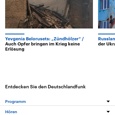
Yevgenia Belorusets: „Zündhölzer“
Russlan
Auch Opfer bringen im Krieg keine
der Ukr
Erlösung
Entdecken Sie den Deutschlandfunk
Programm
Programm
Hören