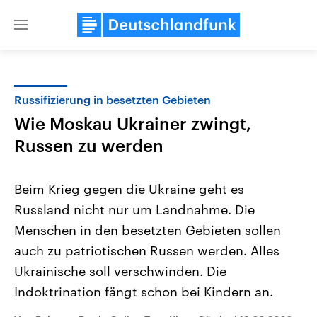
Close
menu
Russifizierung in besetzten Gebieten
Themen
Wie Moskau Ukrainer zwingt,
Russen zu werden
Beim Krieg gegen die Ukraine geht es
Russland nicht nur um Landnahme. Die
Menschen in den besetzten Gebieten sollen
USA
Nahostkonflikt
auch zu patriotischen Russen werden. Alles
Aktuelle Beiträge, Analysen und
Aktuelle Lage und Hinter
Ukrainische soll verschwinden. Die
Der Überfall der palästine
Hintergründe
Wirtschaftlich und militärisch
Terrororganisation Hamas
Indoktrination fängt schon bei Kindern an.
gehören die Vereinigten Staaten zu
Oktober 2023 auf Israel ha
den mächtigsten Ländern der Erde,
Region wieder die Gewalt 
mit großem Einfluss auf das
Israel möchte die Hamas z