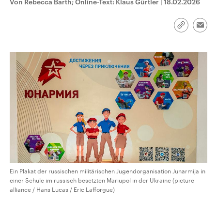
Von Rebecca Barth; Online-Text: Klaus Gürtler
|
18.02.2026
aktuelle Weltgeschehen.
Diese wird wie die Hisboll
Libanon vom Iran unterstüt
Sendungen
Programm
Podcasts
Link
Emai
kopieren/te
Audio-Archiv
Ein Plakat der russischen militärischen Jugendorganisation Junarmija in
einer Schule im russisch besetzten Mariupol in der Ukraine (picture
alliance / Hans Lucas / Eric Lafforgue)