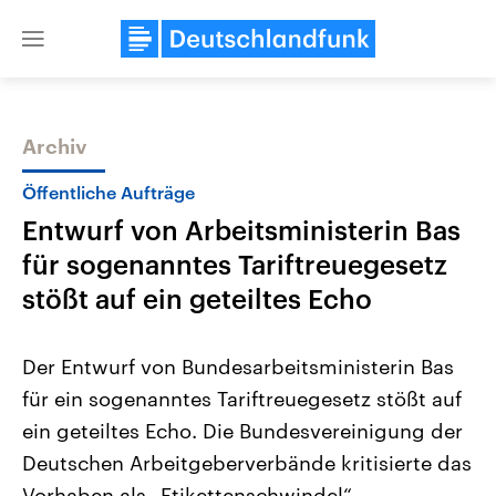
Close
menu
Archiv
Themen
Öffentliche Aufträge
Entwurf von Arbeitsministerin Bas
für sogenanntes Tariftreuegesetz
stößt auf ein geteiltes Echo
Der Entwurf von Bundesarbeitsministerin Bas
Landtagswahl Sachsen-Anhalt
USA
für ein sogenanntes Tariftreuegesetz stößt auf
2026
Aktuelle Beiträge, Analys
Alle Informationen
Hintergründe
ein geteiltes Echo. Die Bundesvereinigung der
Sachsen-Anhalt wählt am 6.
Wirtschaftlich und militäri
September 2026 einen neuen
gehören die Vereinigten S
Deutschen Arbeitgeberverbände kritisierte das
Landtag. Seit 2021 wird das
den mächtigsten Ländern 
Bundesland von einer Koalition aus
Vorhaben als „Etikettenschwindel“.
mit großem Einfluss auf d