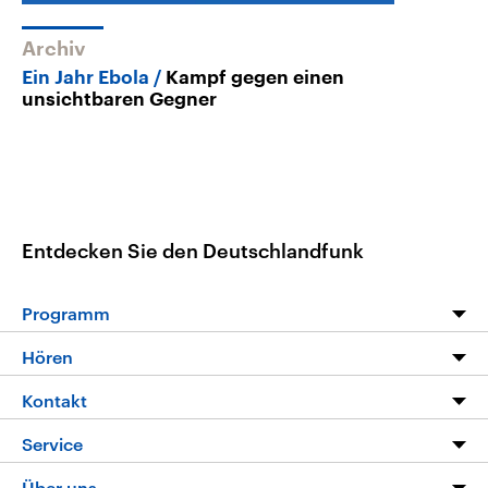
Archiv
Ein Jahr Ebola
Kampf gegen einen
unsichtbaren Gegner
Entdecken Sie den Deutschlandfunk
Programm
Programm
Hören
Alle Sendungen
Livestream
Kontakt
Die Nachrichten
Audios
Hörerservice
Service
Nachrichtenleicht
Podcasts
Social Media
FAQ
Über uns