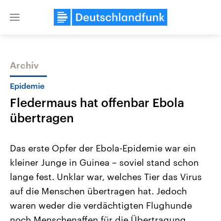
Close
menu
Archiv
Themen
Epidemie
Fledermaus hat offenbar Ebola
übertragen
Das erste Opfer der Ebola-Epidemie war ein
kleiner Junge in Guinea – soviel stand schon
Landtagswahl Sachsen-Anhalt
USA
lange fest. Unklar war, welches Tier das Virus
2026
Aktuelle Beiträge, Analys
Alle Informationen
Hintergründe
auf die Menschen übertragen hat. Jedoch
Sachsen-Anhalt wählt am 6.
Wirtschaftlich und militäri
September 2026 einen neuen
gehören die Vereinigten S
waren weder die verdächtigten Flughunde
Landtag. Seit 2021 wird das
den mächtigsten Ländern 
noch Menschenaffen für die Übertragung
Bundesland von einer Koalition aus
mit großem Einfluss auf d