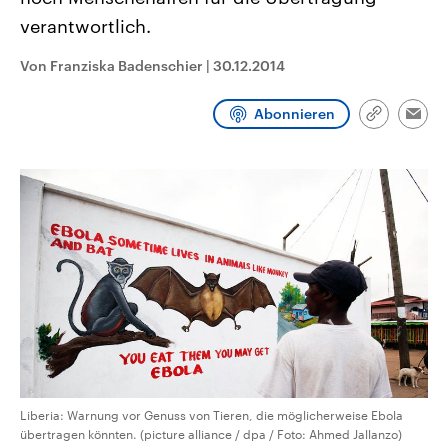
CDU, SPD und FDP regiert.-
aktuelle Weltgeschehen.
verantwortlich.
Umfragen, Prognosen,
Wahlprogramme, aktuelle Berichte
Sendungen
Programm
Podcasts
und Hintergründe zu den Parteien
Von Franziska Badenschier
|
30.12.2014
und Kandidaten der anstehenden
Wahl.
Audio-Archiv
Abonnieren
Link
Emai
kopieren/te
Liberia: Warnung vor Genuss von Tieren, die möglicherweise Ebola
übertragen könnten. (picture alliance / dpa / Foto: Ahmed Jallanzo)