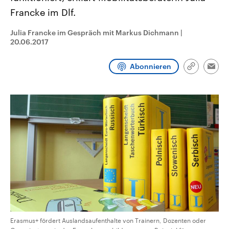
CDU, SPD und FDP regiert.-
aktuelle Weltgeschehen.
Francke im Dlf.
Umfragen, Prognosen,
Wahlprogramme, aktuelle Berichte
Sendungen
Programm
Podcasts
und Hintergründe zu den Parteien
Julia Francke im Gespräch mit Markus Dichmann
|
und Kandidaten der anstehenden
20.06.2017
Wahl.
Audio-Archiv
Abonnieren
Link
Emai
kopieren/te
Erasmus+ fördert Auslandsaufenthalte von Trainern, Dozenten oder