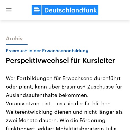
Close
menu
Archiv
Themen
Erasmus+ in der Erwachsenenbildung
Perspektivwechsel für Kursleiter
Wer Fortbildungen für Erwachsene durchführt
oder plant, kann über Erasmus+-Zuschüsse für
Auslandsaufenthalte bekommen.
Landtagswahl Sachsen-Anhalt
USA
Voraussetzung ist, dass sie der fachlichen
2026
Aktuelle Beiträge, Analys
Alle Informationen
Weiterentwicklung dienen und nicht länger als
Hintergründe
Sachsen-Anhalt wählt am 6.
Wirtschaftlich und militäri
zwei Monate dauern. Wie die Förderung
September 2026 einen neuen
gehören die Vereinigten S
Landtag. Seit 2021 wird das
den mächtigsten Ländern 
funktioniert, erklärt Mobilitätsberaterin Julia
Bundesland von einer Koalition aus
mit großem Einfluss auf d