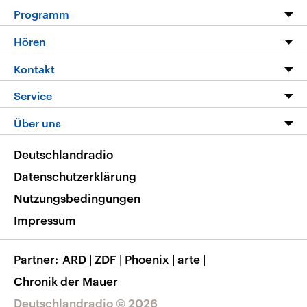
Programm
Programm
Hören
Alle Sendungen
Livestream
Kontakt
Die Nachrichten
Audios
Hörerservice
Service
Nachrichtenleicht
Podcasts
Social Media
FAQ
Über uns
Neue Beiträge auf dlf.de
Deutschlandfunk App
Newsletter
Deutschlandradio
Themen-Schwerpunkte
Nachrichten App
Deutschlandradio
Veranstaltungen
Presse
Frequenzen
Datenschutzerklärung
Musikliste
Ausbildung und Karriere
Nutzungsbedingungen
RSS
Transparenz
Impressum
Korrekturen
Barrierefreiheit
Partner
ARD
|
ZDF
|
Phoenix
|
arte
|
Chronik der Mauer
Deutschlandradio © 2026