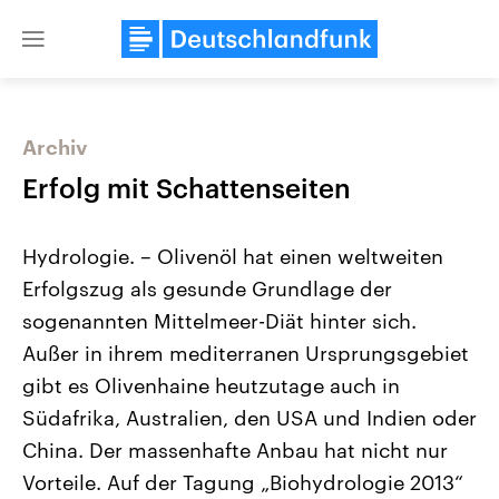
Close
menu
Archiv
Themen
Erfolg mit Schattenseiten
Hydrologie. – Olivenöl hat einen weltweiten
Erfolgszug als gesunde Grundlage der
sogenannten Mittelmeer-Diät hinter sich.
Außer in ihrem mediterranen Ursprungsgebiet
gibt es Olivenhaine heutzutage auch in
Landtagswahl Sachsen-Anhalt
USA
2026
Aktuelle Beiträge, Analys
Südafrika, Australien, den USA und Indien oder
Alle Informationen
Hintergründe
Sachsen-Anhalt wählt am 6.
Wirtschaftlich und militäri
China. Der massenhafte Anbau hat nicht nur
September 2026 einen neuen
gehören die Vereinigten S
Landtag. Seit 2021 wird das
den mächtigsten Ländern 
Vorteile. Auf der Tagung „Biohydrologie 2013“
Bundesland von einer Koalition aus
mit großem Einfluss auf d