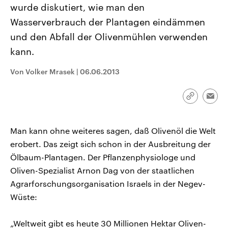
wurde diskutiert, wie man den
CDU, SPD und FDP regiert.-
aktuelle Weltgeschehen.
Umfragen, Prognosen,
Wasserverbrauch der Plantagen eindämmen
Wahlprogramme, aktuelle Berichte
Sendungen
Programm
Podcasts
und Hintergründe zu den Parteien
und den Abfall der Olivenmühlen verwenden
und Kandidaten der anstehenden
Wahl.
kann.
Audio-Archiv
Von Volker Mrasek
|
06.06.2013
Link
Emai
kopieren/te
Man kann ohne weiteres sagen, daß Olivenöl die Welt
erobert. Das zeigt sich schon in der Ausbreitung der
Ölbaum-Plantagen. Der Pflanzenphysiologe und
Oliven-Spezialist Arnon Dag von der staatlichen
Agrarforschungsorganisation Israels in der Negev-
Wüste:
„Weltweit gibt es heute 30 Millionen Hektar Oliven-