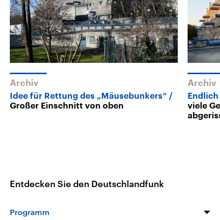
Archiv
Archiv
Idee für Rettung des „Mäusebunkers“
Endlich
Großer Einschnitt von oben
viele G
abgeris
Entdecken Sie den Deutschlandfunk
Programm