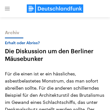
Close
menu
Archiv
Themen
Erhalt oder Abriss?
Die Diskussion um den Berliner
Mäusebunker
Für die einen ist er ein hässliches,
asbestbelastetes Monstrum, das man sofort
Landtagswahl Sachsen-Anhalt
USA
abreißen sollte. Für die anderen schillerndes
2026
Aktuelle Beiträge, Analys
Alle Informationen
Hintergründe
Beispiel für den Architekturstil des Brutalismus
Sachsen-Anhalt wählt am 6.
Wirtschaftlich und militäri
September 2026 einen neuen
gehören die Vereinigten S
im Gewand eines Schlachtschiffs, das unter
Landtag. Seit 2021 wird das
den mächtigsten Ländern 
Denkmalschutz gestellt werden sollte. Der
Bundesland von einer Koalition aus
mit großem Einfluss auf d