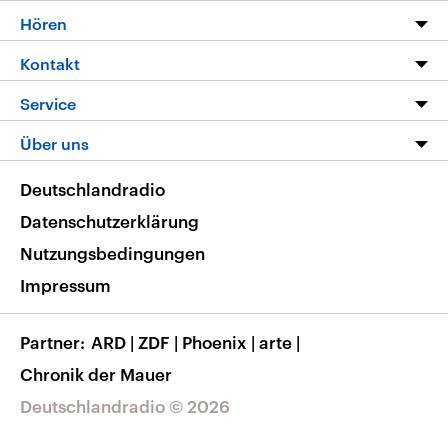
Programm
Hören
Alle Sendungen
Livestream
Kontakt
Die Nachrichten
Audios
Hörerservice
Service
Nachrichtenleicht
Podcasts
Social Media
FAQ
Über uns
Neue Beiträge auf dlf.de
Deutschlandfunk App
Newsletter
Deutschlandradio
Themen-Schwerpunkte
Nachrichten App
Deutschlandradio
Veranstaltungen
Presse
Frequenzen
Datenschutzerklärung
Musikliste
Ausbildung und Karriere
Nutzungsbedingungen
RSS
Transparenz
Impressum
Korrekturen
Barrierefreiheit
Partner
ARD
|
ZDF
|
Phoenix
|
arte
|
Chronik der Mauer
Deutschlandradio © 2026