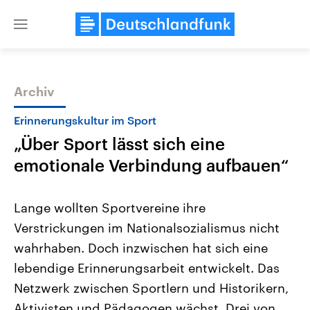
Close
menu
Archiv
Themen
Erinnerungskultur im Sport
„Über Sport lässt sich eine
emotionale Verbindung aufbauen“
Lange wollten Sportvereine ihre
Verstrickungen im Nationalsozialismus nicht
Landtagswahl Sachsen-Anhalt
USA
wahrhaben. Doch inzwischen hat sich eine
2026
Aktuelle Beiträge, Analys
Alle Informationen
Hintergründe
lebendige Erinnerungsarbeit entwickelt. Das
Sachsen-Anhalt wählt am 6.
Wirtschaftlich und militäri
September 2026 einen neuen
gehören die Vereinigten S
Netzwerk zwischen Sportlern und Historikern,
Landtag. Seit 2021 wird das
den mächtigsten Ländern 
Aktivisten und Pädagogen wächst. Drei von
Bundesland von einer Koalition aus
mit großem Einfluss auf d