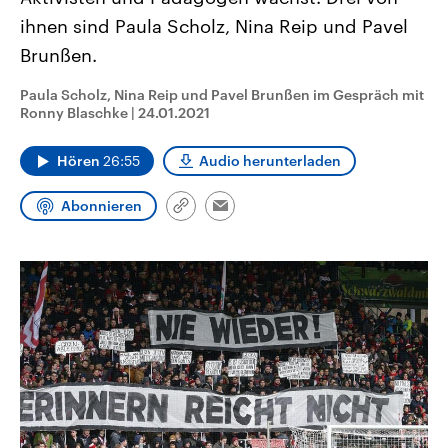
CDU, SPD und FDP regiert.-
aktuelle Weltgeschehen.
ihnen sind Paula Scholz, Nina Reip und Pavel
Umfragen, Prognosen,
Wahlprogramme, aktuelle Berichte
Brunßen.
Sendungen
Programm
Podcasts
und Hintergründe zu den Parteien
und Kandidaten der anstehenden
Wahl.
Paula Scholz, Nina Reip und Pavel Brunßen im Gespräch mit
Audio-Archiv
Ronny Blaschke
|
24.01.2021
Hören
26:55
Audio herunterladen
Abonnieren
Link
Email
kopieren/teilen