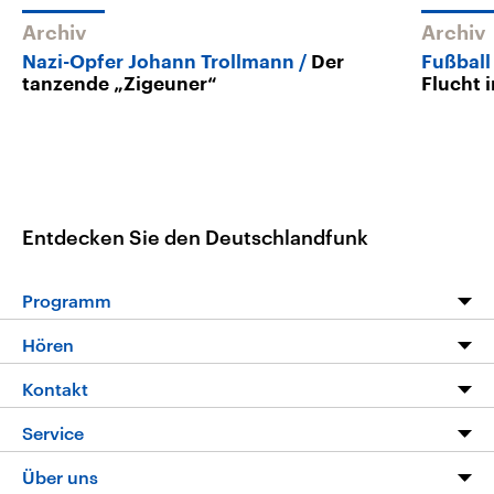
Archiv
Archiv
Nazi-Opfer Johann Trollmann
Der
Fußball
tanzende „Zigeuner“
Flucht 
Entdecken Sie den Deutschlandfunk
Programm
Programm
Hören
Alle Sendungen
Livestream
Kontakt
Die Nachrichten
Audios
Hörerservice
Service
Nachrichtenleicht
Podcasts
Social Media
FAQ
Über uns
Neue Beiträge auf dlf.de
Deutschlandfunk App