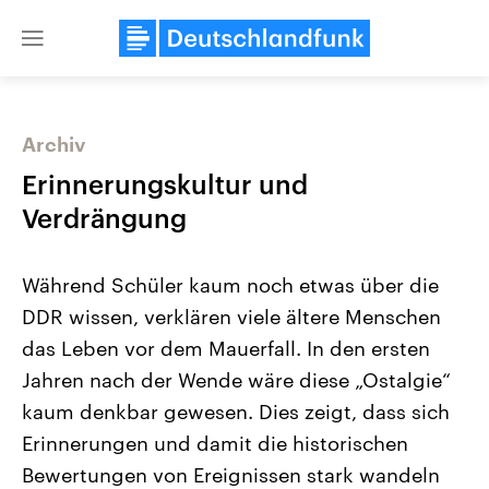
Close
menu
Archiv
Themen
Erinnerungskultur und
Verdrängung
Während Schüler kaum noch etwas über die
DDR wissen, verklären viele ältere Menschen
das Leben vor dem Mauerfall. In den ersten
Jahren nach der Wende wäre diese „Ostalgie“
Landtagswahl Sachsen-Anhalt
USA
2026
Aktuelle Beiträge, Analys
kaum denkbar gewesen. Dies zeigt, dass sich
Alle Informationen
Hintergründe
Sachsen-Anhalt wählt am 6.
Wirtschaftlich und militäri
Erinnerungen und damit die historischen
September 2026 einen neuen
gehören die Vereinigten S
Landtag. Seit 2021 wird das
den mächtigsten Ländern 
Bewertungen von Ereignissen stark wandeln
Bundesland von einer Koalition aus
mit großem Einfluss auf d