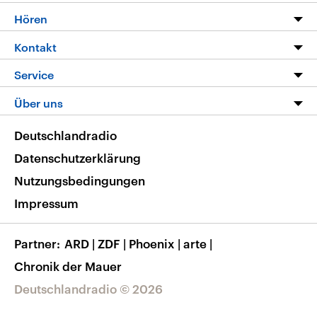
Programm
Hören
Alle Sendungen
Livestream
Kontakt
Die Nachrichten
Audios
Hörerservice
Service
Nachrichtenleicht
Podcasts
Social Media
FAQ
Über uns
Neue Beiträge auf dlf.de
Deutschlandfunk App
Newsletter
Deutschlandradio
Themen-Schwerpunkte
Nachrichten App
Deutschlandradio
Veranstaltungen
Presse
Frequenzen
Datenschutzerklärung
Musikliste
Ausbildung und Karriere
Nutzungsbedingungen
RSS
Transparenz
Impressum
Korrekturen
Barrierefreiheit
Partner
ARD
|
ZDF
|
Phoenix
|
arte
|
Chronik der Mauer
Deutschlandradio © 2026