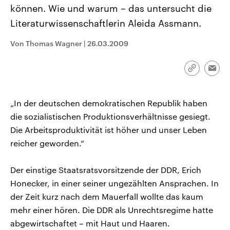
CDU, SPD und FDP regiert.-
aktuelle Weltgeschehen.
können. Wie und warum – das untersucht die
Umfragen, Prognosen,
Literaturwissenschaftlerin Aleida Assmann.
Wahlprogramme, aktuelle Berichte
Sendungen
Programm
Podcasts
und Hintergründe zu den Parteien
und Kandidaten der anstehenden
Von Thomas Wagner
|
26.03.2009
Wahl.
Audio-Archiv
Link
Emai
kopieren/te
„In der deutschen demokratischen Republik haben
die sozialistischen Produktionsverhältnisse gesiegt.
Die Arbeitsproduktivität ist höher und unser Leben
reicher geworden.“
Der einstige Staatsratsvorsitzende der DDR, Erich
Honecker, in einer seiner ungezählten Ansprachen. In
der Zeit kurz nach dem Mauerfall wollte das kaum
mehr einer hören. Die DDR als Unrechtsregime hatte
abgewirtschaftet – mit Haut und Haaren.