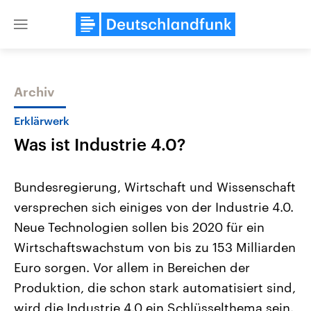
Close
menu
Archiv
Themen
Erklärwerk
Was ist Industrie 4.0?
Bundesregierung, Wirtschaft und Wissenschaft
versprechen sich einiges von der Industrie 4.0.
Neue Technologien sollen bis 2020 für ein
Landtagswahl Sachsen-Anhalt
USA
Wirtschaftswachstum von bis zu 153 Milliarden
2026
Aktuelle Beiträge, Analys
Alle Informationen
Euro sorgen. Vor allem in Bereichen der
Hintergründe
Sachsen-Anhalt wählt am 6.
Wirtschaftlich und militäri
Produktion, die schon stark automatisiert sind,
September 2026 einen neuen
gehören die Vereinigten S
Landtag. Seit 2021 wird das
den mächtigsten Ländern 
wird die Industrie 4.0 ein Schlüsselthema sein.
Bundesland von einer Koalition aus
mit großem Einfluss auf d