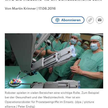
CDU, SPD und FDP regiert.-
aktuelle Weltgeschehen.
Umfragen, Prognosen,
Von Martin Krinner
|
17.08.2016
Wahlprogramme, aktuelle Berichte
Sendungen
Programm
Podcasts
und Hintergründe zu den Parteien
und Kandidaten der anstehenden
Abonnieren
Link
Wahl.
Emai
kopieren/te
Audio-Archiv
Roboter spielen in vielen Bereichen eine wichtige Rolle. Zum Beispiel
bei der Gesundheit und der Medizintechnik. Hier ist ein
Operationsroboter für Prostataeingriffe im Einsatz. (dpa / picture
alliance / Peter Endig)