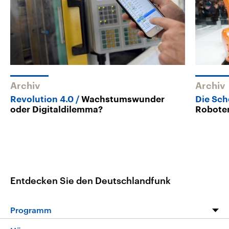
Archiv
Archiv
Revolution 4.0
Wachstumswunder
Die Sch
oder Digitaldilemma?
Robote
Entdecken Sie den Deutschlandfunk
Programm
Programm