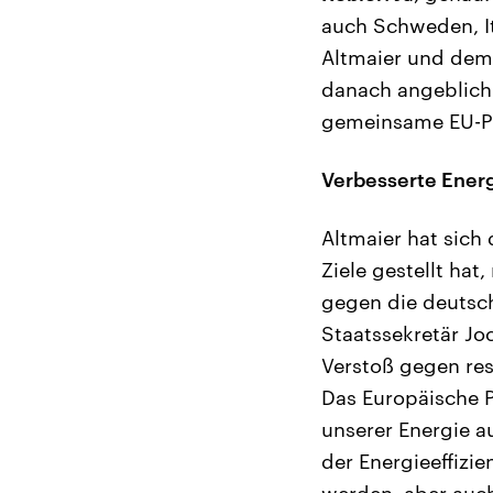
auch Schweden, It
Altmaier und dem
danach angeblich 
gemeinsame EU-Po
Verbesserte Energ
Altmaier hat sich 
Ziele gestellt ha
gegen die deutsch
Staatssekretär Jo
Verstoß gegen re
Das Europäische Pa
unserer Energie a
der Energieeffizie
werden, aber auch