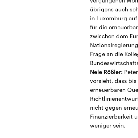
vergangenen Monta
übrigens auch sch
in Luxemburg auf 
für die erneuerba
zwischen dem Eur
Nationalregierun
Frage an die Koll
Bundeswirtschafts
Nele Rößler:
Peter
vorsieht, dass bi
erneuerbaren Que
Richtlinienentwurf
nicht gegen erneu
Finanzierbarkeit 
weniger sein.