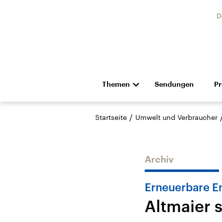
D
Themen
Sendungen
P
Die Nachrichten
Politik
/
Startseite
Umwelt und Verbraucher
Hörspiel und Feature
Musik
Archiv
Erneuerbare E
Altmaier 
Landtagswahl Sachsen-
USA
Anhalt 2026
Aktuel