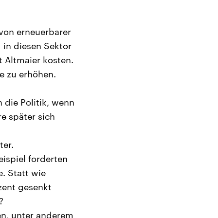
 von erneuerbarer
 in diesen Sektor
t Altmaier kosten.
e zu erhöhen.
 die Politik, wenn
re später sich
ter.
ispiel forderten
. Statt wie
zent gesenkt
?
ten, unter anderem