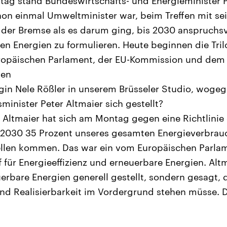
g stand Bundeswirtschafts- und Energieminister Pe
on einmal Umweltminister war, beim Treffen mit s
der Bremse als es darum ging, bis 2030 anspruchsv
ren Energien zu formulieren. Heute beginnen die Tr
opäischen Parlament, der EU-Kommission und dem R
gen
egin Nele Rößler in unserem Brüsseler Studio, woge
minister Peter Altmaier sich gestellt?
 Altmaier hat sich am Montag gegen eine Richtlinie g
s 2030 35 Prozent unseres gesamten Energieverbrau
llen kommen. Das war ein vom Europäischen Parlame
 für Energieeffizienz und erneuerbare Energien. Altm
erbare Energien generell gestellt, sondern gesagt, 
und Realisierbarkeit im Vordergrund stehen müsse.