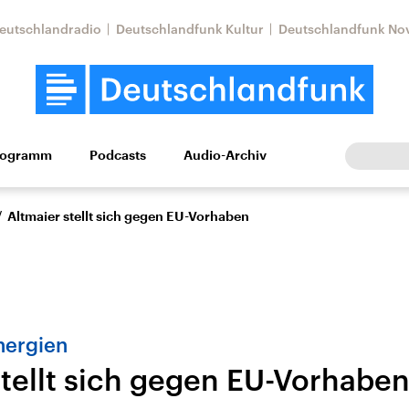
eutschlandradio
Deutschlandfunk Kultur
Deutschlandfunk No
rogramm
Podcasts
Audio-Archiv
Wirtschaft
Wissen
Kultur
Europa
Gesellschaf
/
Altmaier stellt sich gegen EU-Vorhaben
nergien
stellt sich gegen EU-Vorhabe
Nahostkonflikt
Iran
le Beiträge,
Aktuelle Lage und
Aktuelle Lage und