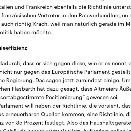
alien und Frankreich ebenfalls die Richtlinie unters
 französischen Vertreter in den Ratsverhandlungen
auch richtig Krach, weil man natürlich gerade im 
litik haben möchte.
ieeffizienz
dadurch, dass er sich gegen diese, wie er es nennt,
t, nicht nur gegen das Europäische Parlament gestell
e Regierung. Das sagen jetzt zumindest einige. Um
chen Flasbarth hat dazu gesagt, dass Altmeiers Äuße
ssortabgestimmte Positionierung“ gewesen sei.
rlament will neben der Richtlinie, die vorsieht, da
us erneuerbaren Quellen kommen, eine Richtlinie, d
nz von 35 Prozent festlegt. Also das Haushaltsgeräte
 Gebäude besser wärmeisoliert. Außerdem sollen i