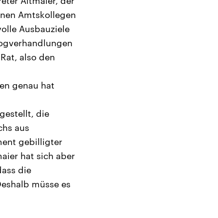
ter Altmaier, der
einen Amtskollegen
olle Ausbauziele
ilogverhandlungen
at, also den
gen genau hat
estellt, die
chs aus
nt gebilligter
aier hat sich aber
dass die
 Deshalb müsse es