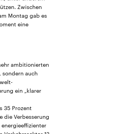
tützen. Zwischen
 am Montag gab es
Moment eine
 sehr ambitionierten
t, sondern auch
welt-
rung ein „klarer
ss 35 Prozent
ie die Verbesserung
 energieeffizienter
m Verkehrssektor 12