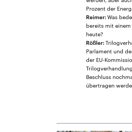
Prozent der Energ
Reimer:
Was bedeu
bereits mit einem
heute?
Rößler:
Trilogver
Parlament und der
der EU-Kommissio
Trilogverhandlung
Beschluss nochmal
übertragen werden