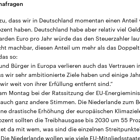
imafragen
zu, dass wir in Deutschland momentan einen Anteil
ozent haben. Deutschland habe aber relativ viel Geld
liarden Euro pro Jahr würde das den Steuerzahler lau
icht machbar, diesen Anteil um mehr als das Doppelt
das so:
und Bürger in Europa verlieren auch das Vertrauen in
ass wir sehr ambitionierte Ziele haben und einige Jah
wir weit von ihrer Erfüllung entfernt sind.“
am Montag bei der Ratssitzung der EU-Energieminis
a auch ganz andere Stimmen. Die Niederlande zum Be
eine drastische Erhöhung der europäischen Klimaziele
zent sollten die Treibhausgase bis 2030 um 55 Pro
tet da mit wem, was sind die einzelnen Streitpunkte
 Die Niederlande wollen wie viele EU-Mitgliedsstaa