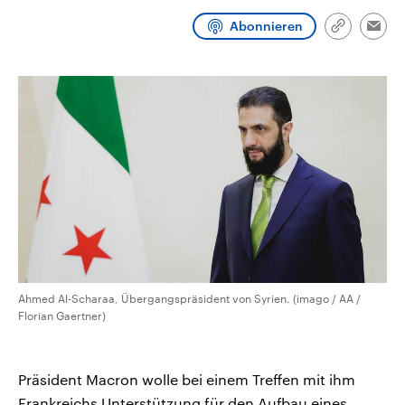
aktuelle Weltgeschehen.
Diese wird wie die Hisboll
Libanon vom Iran unterstüt
Abonnieren
Link
Emai
kopieren/te
Sendungen
Programm
Podcasts
Audio-Archiv
Ahmed Al-Scharaa, Übergangspräsident von Syrien. (imago / AA /
Florian Gaertner)
Präsident Macron wolle bei einem Treffen mit ihm
Frankreichs Unterstützung für den Aufbau eines