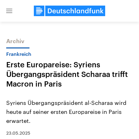
Close
menu
Archiv
Themen
Frankreich
Erste Europareise: Syriens
Übergangspräsident Scharaa trifft
Macron in Paris
Syriens Übergangspräsident al-Scharaa wird
USA
Nahostkonflikt
heute auf seiner ersten Europareise in Paris
Aktuelle Beiträge, Analysen und
Aktuelle Lage und Hinter
Der Überfall der palästine
Hintergründe
erwartet.
Wirtschaftlich und militärisch
Terrororganisation Hamas
gehören die Vereinigten Staaten zu
Oktober 2023 auf Israel ha
den mächtigsten Ländern der Erde,
23.05.2025
Region wieder die Gewalt 
mit großem Einfluss auf das
Israel möchte die Hamas z