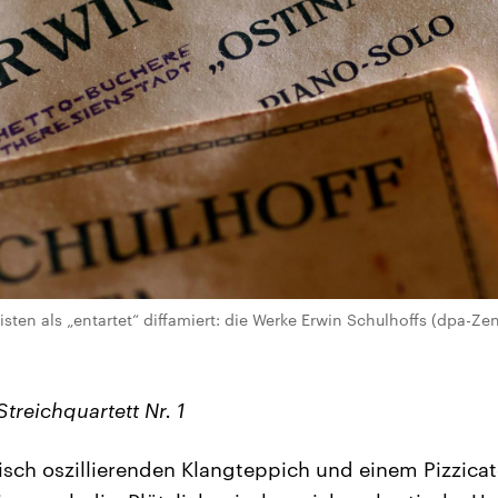
sten als „entartet“ diffamiert: die Werke Erwin Schulhoffs (dpa-Zen
Streichquartett Nr. 1
sch oszillierenden Klangteppich und einem Pizzicato