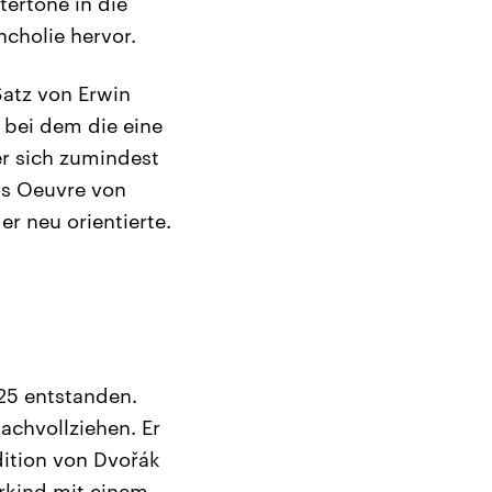
tertöne in die
cholie hervor.
Satz von Erwin
 bei dem die eine
r sich zumindest
as Oeuvre von
r neu orientierte.
925 entstanden.
achvollziehen. Er
ition von Dvořák
rkind mit einem