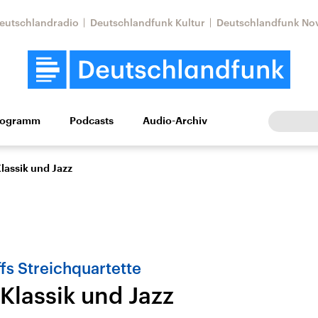
eutschlandradio
Deutschlandfunk Kultur
Deutschlandfunk No
rogramm
Podcasts
Audio-Archiv
Wirtschaft
Wissen
Kultur
Europa
Gesellschaf
lassik und Jazz
fs Streichquartette
Klassik und Jazz
Nahostkonflikt
Iran
le Beiträge,
Aktuelle Lage und
Aktuelle Lage und