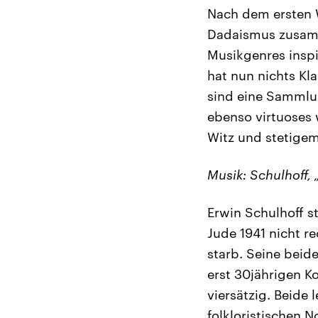
Nach dem ersten 
Dadaismus zusamm
Musikgenres inspi
hat nun nichts Kla
sind eine Sammlun
ebenso virtuoses 
Witz und stetigem
Musik: Schulhoff, 
Erwin Schulhoff st
Jude 1941 nicht r
starb. Seine beide
erst 30jährigen K
viersätzig. Beide
folkloristischen N