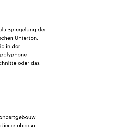
als Spiegelung der
schen Unterton.
e in der
 polyphone-
hnitte oder das
 Concertgebouw
 dieser ebenso