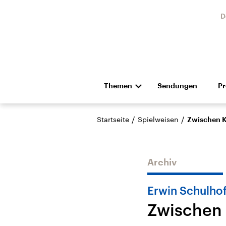
D
Themen
Sendungen
P
Die Nachrichten
Politik
/
/
Startseite
Spielweisen
Zwischen K
Hörspiel und Feature
Musik
Archiv
Erwin Schulhof
Zwischen 
Landtagswahl Sachsen-
USA
Anhalt 2026
Aktuel