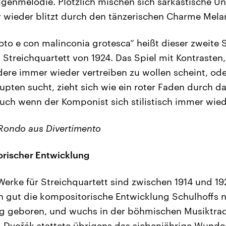
eigenmelodie. Plötzlich mischen sich sarkastische Un
wieder blitzt durch den tänzerischen Charme Melan
oto e con malinconia grotesca“ heißt dieser zweite 
 Streichquartett von 1924. Das Spiel mit Kontrasten,
re immer wieder vertreiben zu wollen scheint, ode
upten sucht, zieht sich wie ein roter Faden durch d
auch wenn der Komponist sich stilistisch immer wiede
 Rondo aus Divertimento
orischer Entwicklung
Werke für Streichquartett sind zwischen 1914 und 1
 gut die kompositorische Entwicklung Schulhoffs n
ag geboren, und wuchs in der böhmischen Musiktrad
 Dvořák stattete übrigens das siebenjährige Wunde