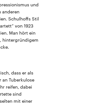
xpressionismus und
n anderen
en. Schulhoffs Stil
artett“ von 1923
ien. Man hört ein
n, hintergründigem
ücke.
isch, dass er als
r an Tuberkulose
hr reifen, dabei
tette sind
elten mit einer