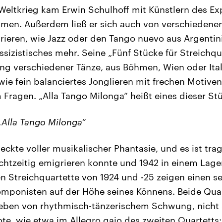
Weltkrieg kam Erwin Schulhoff mit Künstlern des E
en. Außerdem ließ er sich auch von verschiedene
rieren, wie Jazz oder den Tango nuevo aus Argentini
ssizistisches mehr. Seine „Fünf Stücke für Streichqu
g verschiedener Tänze, aus Böhmen, Wien oder Ital
wie fein balanciertes Jonglieren mit frechen Motive
 Fragen. „Alla Tango Milonga“ heißt eines dieser St
„Alla Tango Milonga“
eckte voller musikalischer Phantasie, und es ist trag
echtzeitig emigrieren konnte und 1942 in einem Lage
n Streichquartette von 1924 und -25 zeigen einen se
omponisten auf der Höhe seines Könnens. Beide Quar
 leben von rhythmisch-tänzerischem Schwung, nicht s
ote, wie etwa im Allegro gajo des zweiten Quartetts: