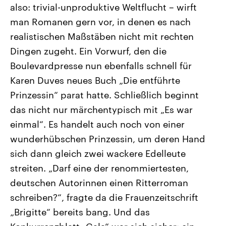
also: trivial-unproduktive Weltflucht – wirft
CDU, SPD und FDP regiert.-
aktuelle Weltgeschehen.
Umfragen, Prognosen,
man Romanen gern vor, in denen es nach
Wahlprogramme, aktuelle Berichte
Sendungen
Programm
Podcasts
und Hintergründe zu den Parteien
realistischen Maßstäben nicht mit rechten
und Kandidaten der anstehenden
Wahl.
Dingen zugeht. Ein Vorwurf, den die
Audio-Archiv
Boulevardpresse nun ebenfalls schnell für
Karen Duves neues Buch „Die entführte
Prinzessin“ parat hatte. Schließlich beginnt
das nicht nur märchentypisch mit „Es war
einmal“. Es handelt auch noch von einer
wunderhübschen Prinzessin, um deren Hand
sich dann gleich zwei wackere Edelleute
streiten. „Darf eine der renommiertesten,
deutschen Autorinnen einen Ritterroman
schreiben?“, fragte da die Frauenzeitschrift
„Brigitte“ bereits bang. Und das