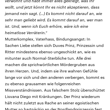
verwöhnt und habt immer alles gekriegt, was Ihr
wollt, und jetzt könnt Ihr es nicht akzeptieren, dass
jemand nein sagt. (…) Es kommt nicht darauf an, wie
sehr man geliebt wird. Es kommt darauf an, wer man
ist. Und, wenn ich Euch erhöre, wäre ich eine
heimatlose Verräterin.“
Mutterkomplex, Vaterhass, Bindungsangst: In
Sachen Liebe stellen sich Duves Prinz, Prinzessin und
Ritter mindestens ebenso ungeschickt an, wie es
mitunter auch Normal-Sterbliche tun. Alle drei
machen die sprichwörtlichen Mördergruben aus
ihren Herzen. Und, indem sie ihre wahren Gefühle
lange vor sich und den anderen verbergen, kommt es
zu ebenso grausamen wie folgenreichen
Missverständnissen. Aus falschem Stolz überschüttet
Lisvana Diego mit Kränkungen. Der Prinz wiederum
hält nicht zuletzt aus Rache an seiner egoistischen
Mutter so hartnäckig an der Nordlandprinzessin fest.