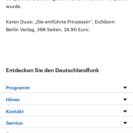
wurde.
Karen Duve: „Die entführte Prinzessin“, Eichborn
Berlin Verlag, 398 Seiten, 24,90 Euro.
Entdecken Sie den Deutschlandfunk
Programm
Programm
Hören
Alle Sendungen
Livestream
Kontakt
Die Nachrichten
Audios
Hörerservice
Service
Nachrichtenleicht
Podcasts
Social Media
FAQ