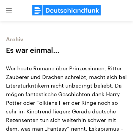
Close
menu
Archiv
Themen
Es war einmal...
Wer heute Romane über Prinzessinnen, Ritter,
Zauberer und Drachen schreibt, macht sich bei
Literaturkritikern nicht unbedingt beliebt. Da
mögen fantastische Geschichten dank Harry
Potter oder Tolkiens Herr der Ringe noch so
Landtagswahl Sachsen-Anhalt
USA
2026
Aktuelle Beiträge, Analys
sehr im Kinotrend liegen: Gerade deutsche
Alle Informationen
Hintergründe
Sachsen-Anhalt wählt am 6.
Wirtschaftlich und militäri
Rezensenten tun sich weiterhin schwer mit
September 2026 einen neuen
gehören die Vereinigten S
Landtag. Seit 2021 wird das
den mächtigsten Ländern 
dem, was man „Fantasy“ nennt. Eskapismus –
Bundesland von einer Koalition aus
mit großem Einfluss auf d