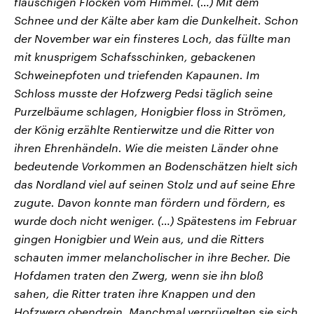
flauschigen Flocken vom Himmel. (…) Mit dem
Schnee und der Kälte aber kam die Dunkelheit. Schon
der November war ein finsteres Loch, das füllte man
mit knusprigem Schafsschinken, gebackenen
Schweinepfoten und triefenden Kapaunen. Im
Schloss musste der Hofzwerg Pedsi täglich seine
Purzelbäume schlagen, Honigbier floss in Strömen,
der König erzählte Rentierwitze und die Ritter von
ihren Ehrenhändeln. Wie die meisten Länder ohne
bedeutende Vorkommen an Bodenschätzen hielt sich
das Nordland viel auf seinen Stolz und auf seine Ehre
zugute. Davon konnte man fördern und fördern, es
wurde doch nicht weniger. (…) Spätestens im Februar
gingen Honigbier und Wein aus, und die Ritters
schauten immer melancholischer in ihre Becher. Die
Hofdamen traten den Zwerg, wenn sie ihn bloß
sahen, die Ritter traten ihre Knappen und den
Hofzwerg obendrein. Manchmal verprügelten sie sich