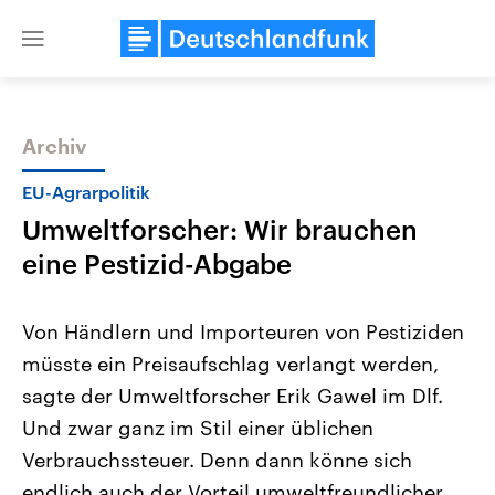
Close
menu
Archiv
Themen
EU-Agrarpolitik
Umweltforscher: Wir brauchen
eine Pestizid-Abgabe
Von Händlern und Importeuren von Pestiziden
müsste ein Preisaufschlag verlangt werden,
Landtagswahl Sachsen-Anhalt
USA
sagte der Umweltforscher Erik Gawel im Dlf.
2026
Aktuelle Beiträge, Analys
Alle Informationen
Hintergründe
Und zwar ganz im Stil einer üblichen
Sachsen-Anhalt wählt am 6.
Wirtschaftlich und militäri
September 2026 einen neuen
gehören die Vereinigten S
Verbrauchssteuer. Denn dann könne sich
Landtag. Seit 2021 wird das
den mächtigsten Ländern 
endlich auch der Vorteil umweltfreundlicher
Bundesland von einer Koalition aus
mit großem Einfluss auf d