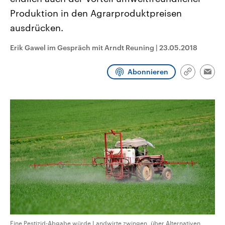
CDU, SPD und FDP regiert.-
aktuelle Weltgeschehen.
Produktion in den Agrarproduktpreisen
Umfragen, Prognosen,
Wahlprogramme, aktuelle Berichte
ausdrücken.
Sendungen
Programm
Podcasts
und Hintergründe zu den Parteien
und Kandidaten der anstehenden
Wahl.
Erik Gawel im Gespräch mit Arndt Reuning
|
23.05.2018
Audio-Archiv
Abonnieren
Link
Emai
kopieren/te
Eine Pestizid-Abgabe würde Landwirte zwingen, über Alternativen