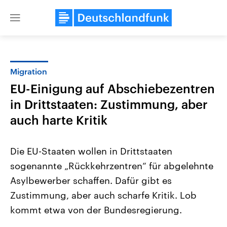
Close
menu
Migration
Themen
EU-Einigung auf Abschiebezentren
in Drittstaaten: Zustimmung, aber
auch harte Kritik
Die EU-Staaten wollen in Drittstaaten
sogenannte „Rückkehrzentren“ für abgelehnte
Landtagswahl Sachsen-Anhalt
USA
Asylbewerber schaffen. Dafür gibt es
2026
Aktuelle Beiträge, Analys
Alle Informationen
Zustimmung, aber auch scharfe Kritik. Lob
Hintergründe
Sachsen-Anhalt wählt am 6.
Wirtschaftlich und militäri
kommt etwa von der Bundesregierung.
September 2026 einen neuen
gehören die Vereinigten S
Landtag. Seit 2021 wird das
den mächtigsten Ländern 
Bundesland von einer Koalition aus
mit großem Einfluss auf d