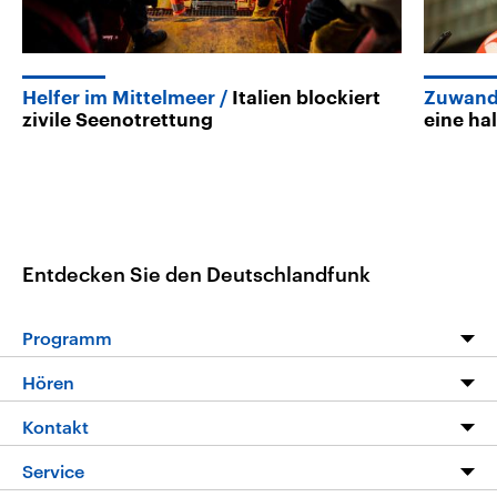
Helfer im Mittelmeer
Italien blockiert
Zuwand
zivile Seenotrettung
eine ha
Entdecken Sie den Deutschlandfunk
Programm
Programm
Hören
Alle Sendungen
Livestream
Kontakt
Die Nachrichten
Audios
Hörerservice
Service
Nachrichtenleicht
Podcasts