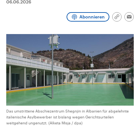
06.06.2026
CDU, SPD und FDP regiert.-
aktuelle Weltgeschehen.
Umfragen, Prognosen,
Wahlprogramme, aktuelle Berichte
Abonnieren
Sendungen
Programm
Podcasts
und Hintergründe zu den Parteien
Link
Emai
und Kandidaten der anstehenden
kopieren/te
Wahl.
Audio-Archiv
Das umstrittene Abschiezentrum Shegnjin in Albanien für abgelehnte
italienische Asylbewerber ist bislang wegen Gerichtsurteilen
weitgehend ungenutzt. (Alketa Misja / dpa)