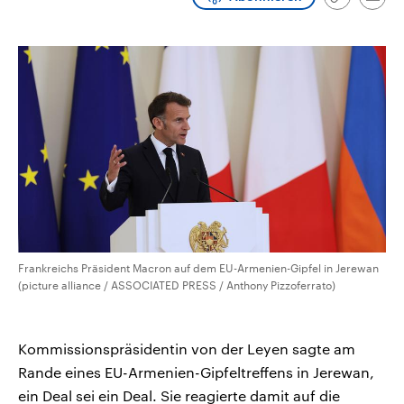
Link
Emai
CDU, SPD und FDP regiert.-
aktuelle Weltgeschehen.
kopieren/te
Umfragen, Prognosen,
Wahlprogramme, aktuelle Berichte
Sendungen
Programm
Podcasts
und Hintergründe zu den Parteien
und Kandidaten der anstehenden
Wahl.
Audio-Archiv
Frankreichs Präsident Macron auf dem EU-Armenien-Gipfel in Jerewan
(picture alliance / ASSOCIATED PRESS / Anthony Pizzoferrato)
Kommissionspräsidentin von der Leyen sagte am
Rande eines EU-Armenien-Gipfeltreffens in Jerewan,
ein Deal sei ein Deal. Sie reagierte damit auf die