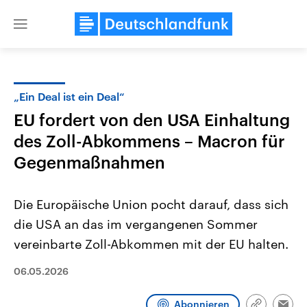
Close
menu
„Ein Deal ist ein Deal“
Themen
EU fordert von den USA Einhaltung
des Zoll-Abkommens – Macron für
Gegenmaßnahmen
Die Europäische Union pocht darauf, dass sich
die USA an das im vergangenen Sommer
Landtagswahl Sachsen-Anhalt
USA
vereinbarte Zoll-Abkommen mit der EU halten.
2026
Aktuelle Beiträge, Analys
Alle Informationen
Hintergründe
06.05.2026
Sachsen-Anhalt wählt am 6.
Wirtschaftlich und militäri
September 2026 einen neuen
gehören die Vereinigten S
Landtag. Seit 2021 wird das
den mächtigsten Ländern 
Abonnieren
Bundesland von einer Koalition aus
mit großem Einfluss auf d