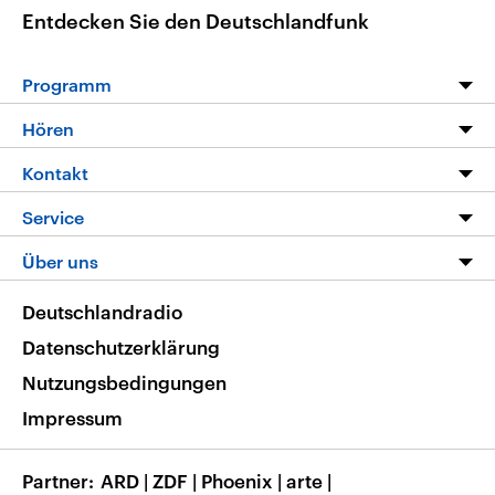
Entdecken Sie den Deutschlandfunk
Programm
Programm
Hören
Alle Sendungen
Livestream
Kontakt
Die Nachrichten
Audios
Hörerservice
Service
Nachrichtenleicht
Podcasts
Social Media
FAQ
Über uns
Neue Beiträge auf dlf.de
Deutschlandfunk App
Newsletter
Deutschlandradio
Themen-Schwerpunkte
Nachrichten App
Deutschlandradio
Veranstaltungen
Presse
Frequenzen
Datenschutzerklärung
Musikliste
Ausbildung und Karriere
Nutzungsbedingungen
RSS
Transparenz
Impressum
Korrekturen
Barrierefreiheit
Partner
ARD
|
ZDF
|
Phoenix
|
arte
|