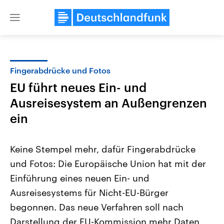
Close
menu
Fingerabdrücke und Fotos
Themen
EU führt neues Ein- und
Ausreisesystem an Außengrenzen
ein
Keine Stempel mehr, dafür Fingerabdrücke
und Fotos: Die Europäische Union hat mit der
Landtagswahl Sachsen-Anhalt
USA
Einführung eines neuen Ein- und
2026
Aktuelle Beiträge, Analys
Alle Informationen
Ausreisesystems für Nicht-EU-Bürger
Hintergründe
Sachsen-Anhalt wählt am 6.
Wirtschaftlich und militäri
begonnen. Das neue Verfahren soll nach
September 2026 einen neuen
gehören die Vereinigten S
Landtag. Seit 2021 wird das
den mächtigsten Ländern 
Darstellung der EU-Kommission mehr Daten
Bundesland von einer Koalition aus
mit großem Einfluss auf d