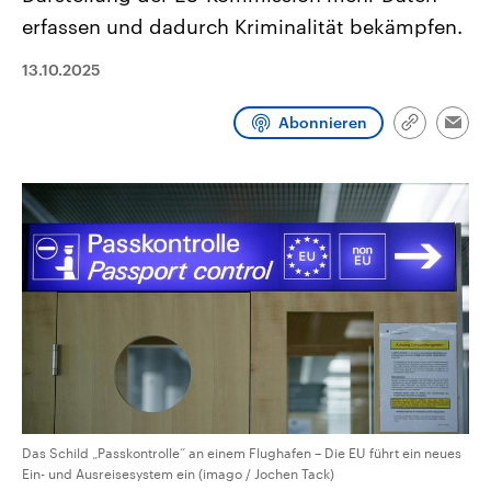
CDU, SPD und FDP regiert.-
aktuelle Weltgeschehen.
erfassen und dadurch Kriminalität bekämpfen.
Umfragen, Prognosen,
Wahlprogramme, aktuelle Berichte
Sendungen
Programm
Podcasts
und Hintergründe zu den Parteien
13.10.2025
und Kandidaten der anstehenden
Wahl.
Audio-Archiv
Abonnieren
Link
Emai
kopieren/te
Das Schild „Passkontrolle“ an einem Flughafen – Die EU führt ein neues
Ein- und Ausreisesystem ein (imago / Jochen Tack)