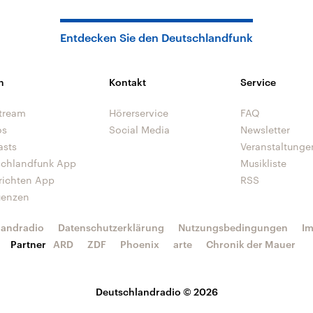
Entdecken Sie den Deutschlandfunk
n
Kontakt
Service
tream
Hörerservice
FAQ
os
Social Media
Newsletter
asts
Veranstaltunge
schlandfunk App
Musikliste
richten App
RSS
uenzen
landradio
Datenschutzerklärung
Nutzungsbedingungen
I
Partner
ARD
ZDF
Phoenix
arte
Chronik der Mauer
Deutschlandradio © 2026