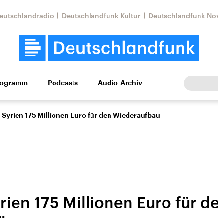
eutschlandradio
Deutschlandfunk Kultur
Deutschlandfunk No
rogramm
Podcasts
Audio-Archiv
Wirtschaft
Wissen
Kultur
Europa
Gesellschaf
 Syrien 175 Millionen Euro für den Wiederaufbau
rien 175 Millionen Euro für d
Nahostkonflikt
Iran
le Beiträge,
Aktuelle Lage und
Aktuelle Lage und