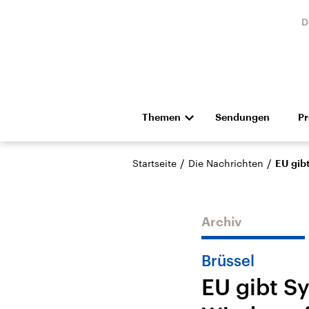
D
Themen
Sendungen
P
Die Nachrichten
Politik
/
/
Startseite
Die Nachrichten
EU gibt
Hörspiel und Feature
Musik
Archiv
Brüssel
EU gibt Sy
Landtagswahl Sachsen-
USA
Anhalt 2026
Aktuel