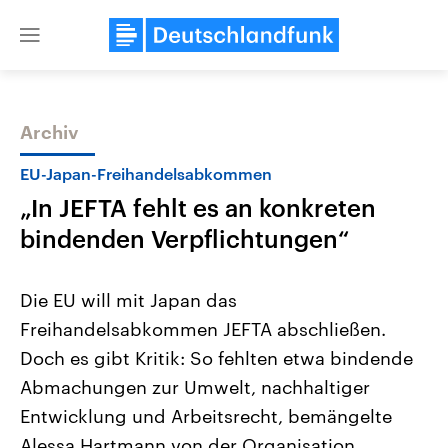
Close
menu
Archiv
Themen
EU-Japan-Freihandelsabkommen
„In JEFTA fehlt es an konkreten
bindenden Verpflichtungen“
Die EU will mit Japan das
Freihandelsabkommen JEFTA abschließen.
Landtagswahl Sachsen-Anhalt
USA
Doch es gibt Kritik: So fehlten etwa bindende
2026
Aktuelle Beiträge, Analys
Alle Informationen
Hintergründe
Abmachungen zur Umwelt, nachhaltiger
Sachsen-Anhalt wählt am 6.
Wirtschaftlich und militäri
September 2026 einen neuen
gehören die Vereinigten S
Entwicklung und Arbeitsrecht, bemängelte
Landtag. Seit 2021 wird das
den mächtigsten Ländern 
Alessa Hartmann von der Organisation
Bundesland von einer Koalition aus
mit großem Einfluss auf d