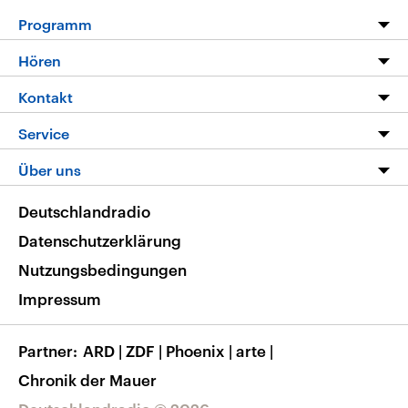
Programm
Programm
Hören
Alle Sendungen
Livestream
Kontakt
Die Nachrichten
Audios
Hörerservice
Service
Nachrichtenleicht
Podcasts
Social Media
FAQ
Über uns
Neue Beiträge auf dlf.de
Deutschlandfunk App
Newsletter
Deutschlandradio
Themen-Schwerpunkte
Nachrichten App
Deutschlandradio
Veranstaltungen
Presse
Frequenzen
Datenschutzerklärung
Musikliste
Ausbildung und Karriere
Nutzungsbedingungen
RSS
Transparenz
Impressum
Korrekturen
Barrierefreiheit
Partner
ARD
|
ZDF
|
Phoenix
|
arte
|
Chronik der Mauer