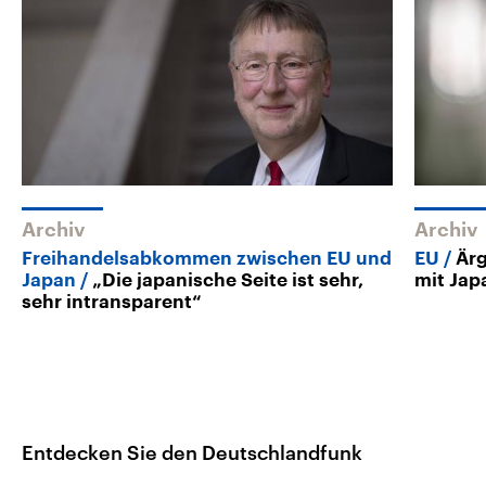
Archiv
Archiv
Freihandelsabkommen zwischen EU und
EU
Är
Japan
„Die japanische Seite ist sehr,
mit Jap
sehr intransparent“
Entdecken Sie den Deutschlandfunk