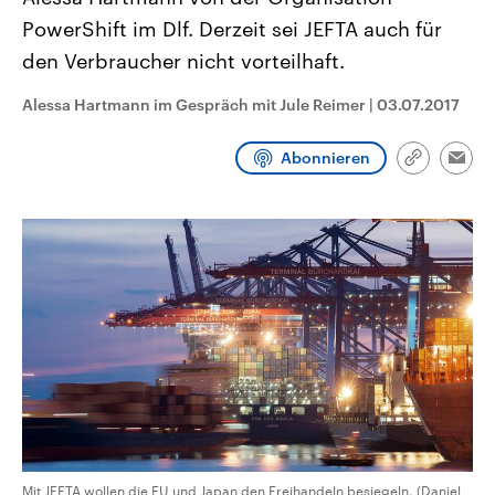
CDU, SPD und FDP regiert.-
aktuelle Weltgeschehen.
PowerShift im Dlf. Derzeit sei JEFTA auch für
Umfragen, Prognosen,
Wahlprogramme, aktuelle Berichte
den Verbraucher nicht vorteilhaft.
Sendungen
Programm
Podcasts
und Hintergründe zu den Parteien
und Kandidaten der anstehenden
Wahl.
Alessa Hartmann im Gespräch mit Jule Reimer
|
03.07.2017
Audio-Archiv
Abonnieren
Link
Emai
kopieren/te
Mit JEFTA wollen die EU und Japan den Freihandeln besiegeln. (Daniel