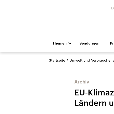
D
Themen
Sendungen
P
Die Nachrichten
Politik
/
Startseite
Umwelt und Verbraucher
Hörspiel und Feature
Musik
Archiv
EU-Klimaz
Ländern u
Landtagswahl Sachsen-
USA
Anhalt 2026
Aktuel