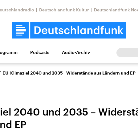
eutschlandradio
Deutschlandfunk Kultur
Deutschlandfunk No
rogramm
Podcasts
Audio-Archiv
Wirtschaft
Wissen
Kultur
Europa
Gesellschaf
/
EU-Klimaziel 2040 und 2035 - Widerstände aus Ländern und EP
iel 2040 und 2035 – Widerst
nd EP
Nahostkonflikt
Iran
le Beiträge,
Aktuelle Lage und
Aktuelle Lage und