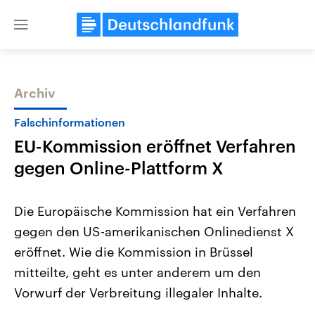
Close
menu
Archiv
Themen
Falschinformationen
EU-Kommission eröffnet Verfahren
gegen Online-Plattform X
Die Europäische Kommission hat ein Verfahren
gegen den US-amerikanischen Onlinedienst X
Landtagswahl Sachsen-Anhalt
USA
eröffnet. Wie die Kommission in Brüssel
2026
Aktuelle Beiträge, Analys
Alle Informationen
Hintergründe
mitteilte, geht es unter anderem um den
Sachsen-Anhalt wählt am 6.
Wirtschaftlich und militäri
September 2026 einen neuen
gehören die Vereinigten S
Vorwurf der Verbreitung illegaler Inhalte.
Landtag. Seit 2021 wird das
den mächtigsten Ländern 
Bundesland von einer Koalition aus
mit großem Einfluss auf d