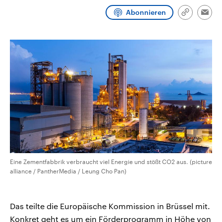
CDU, SPD und FDP regiert.-
aktuelle Weltgeschehen.
Abonnieren
Umfragen, Prognosen,
Link
Emai
Wahlprogramme, aktuelle Berichte
kopieren/te
Sendungen
Programm
Podcasts
und Hintergründe zu den Parteien
und Kandidaten der anstehenden
Wahl.
Audio-Archiv
Eine Zementfabbrik verbraucht viel Energie und stößt CO2 aus. (picture
alliance / PantherMedia / Leung Cho Pan)
Das teilte die Europäische Kommission in Brüssel mit.
Konkret geht es um ein Förderprogramm in Höhe von