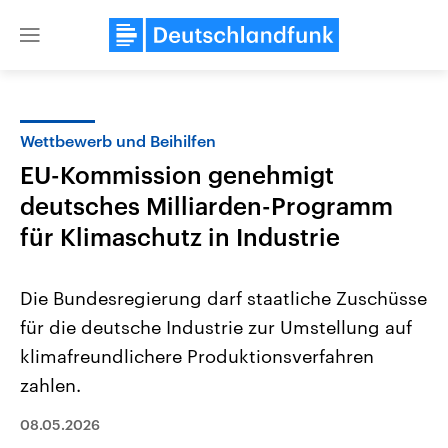
Close
menu
Wettbewerb und Beihilfen
Themen
EU-Kommission genehmigt
deutsches Milliarden-Programm
für Klimaschutz in Industrie
Die Bundesregierung darf staatliche Zuschüsse
für die deutsche Industrie zur Umstellung auf
Landtagswahl Sachsen-Anhalt
USA
klimafreundlichere Produktionsverfahren
2026
Aktuelle Beiträge, Analys
Alle Informationen
zahlen.
Hintergründe
Sachsen-Anhalt wählt am 6.
Wirtschaftlich und militäri
September 2026 einen neuen
gehören die Vereinigten S
08.05.2026
Landtag. Seit 2021 wird das
den mächtigsten Ländern 
Bundesland von einer Koalition aus
mit großem Einfluss auf d