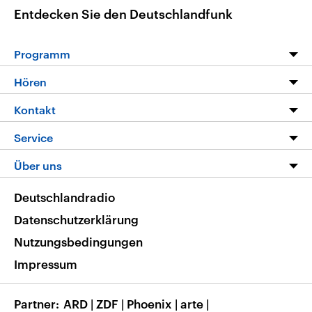
Entdecken Sie den Deutschlandfunk
Programm
Programm
Hören
Alle Sendungen
Livestream
Kontakt
Die Nachrichten
Audios
Hörerservice
Service
Nachrichtenleicht
Podcasts
Social Media
FAQ
Über uns
Neue Beiträge auf dlf.de
Deutschlandfunk App
Newsletter
Deutschlandradio
Themen-Schwerpunkte
Nachrichten App
Deutschlandradio
Veranstaltungen
Presse
Frequenzen
Datenschutzerklärung
Musikliste
Ausbildung und Karriere
Nutzungsbedingungen
RSS
Transparenz
Impressum
Korrekturen
Barrierefreiheit
Partner
ARD
|
ZDF
|
Phoenix
|
arte
|