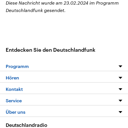
Diese Nachricht wurde am 23.02.2024 im Programm
Deutschlandfunk gesendet.
Entdecken Sie den Deutschlandfunk
Programm
Programm
Hören
Alle Sendungen
Livestream
Kontakt
Die Nachrichten
Audios
Hörerservice
Service
Nachrichtenleicht
Podcasts
Social Media
FAQ
Über uns
Neue Beiträge auf dlf.de
Deutschlandfunk App
Newsletter
Deutschlandradio
Themen-Schwerpunkte
Nachrichten App
Deutschlandradio