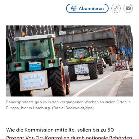
CDU, SPD und FDP regiert.-
aktuelle Weltgeschehen.
Abonnieren
Umfragen, Prognosen,
Link
Emai
Wahlprogramme, aktuelle Berichte
kopieren/te
Sendungen
Programm
Podcasts
und Hintergründe zu den Parteien
und Kandidaten der anstehenden
Wahl.
Audio-Archiv
Bauernproteste gab es in den vergangenen Wochen an vielen Orten in
Europa, hier in Hamburg. (Daniel Bockwoldt/dpa)
Wie die Kommission mitteilte, sollen bis zu 50
Prozent Vor-Ort-Kontrollen durch nationale Behörden