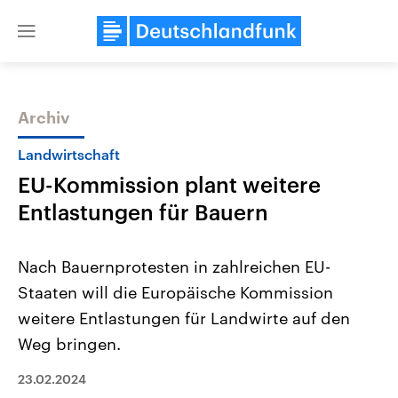
Close
menu
Archiv
Themen
Landwirtschaft
EU-Kommission plant weitere
Entlastungen für Bauern
Nach Bauernprotesten in zahlreichen EU-
Staaten will die Europäische Kommission
Landtagswahl Sachsen-Anhalt
USA
weitere Entlastungen für Landwirte auf den
2026
Aktuelle Beiträge, Analys
Alle Informationen
Hintergründe
Weg bringen.
Sachsen-Anhalt wählt am 6.
Wirtschaftlich und militäri
September 2026 einen neuen
gehören die Vereinigten S
23.02.2024
Landtag. Seit 2021 wird das
den mächtigsten Ländern 
Bundesland von einer Koalition aus
mit großem Einfluss auf d